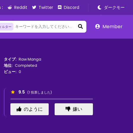
 :
Reddit
Twitter
Discord
ダークモー
ド
Member
ィルター
タイプ:
Raw Manga
地位:
Completed
ビュー:
0
9.5
(
1
投票しました)
のように
嫌い