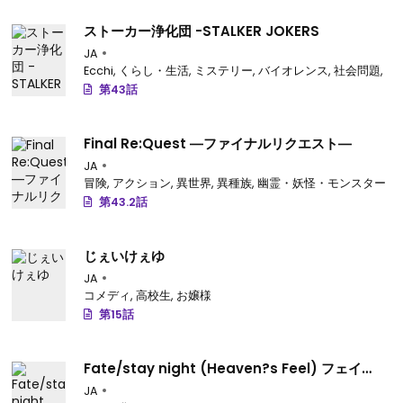
ストーカー浄化団 -STALKER JOKERS
JA
Ecchi
,
くらし・生活
,
ミステリー
,
バイオレンス
,
社会問題
,
裏
第43話
Final Re:Quest ―ファイナルリクエスト―
JA
冒険
,
アクション
,
異世界
,
異種族
,
幽霊・妖怪・モンスター
第43.2話
じぇいけぇゆ
JA
コメディ
,
高校生
,
お嬢様
第15話
Fate/stay night (Heaven?s Feel) フェイト/
ゼロ
JA