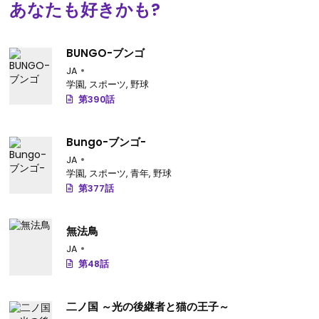
あなたも好きかも?
BUNGO-ブンゴ
JA
学園
,
スポーツ
,
野球
第390話
Bungo-ブンゴ-
JA
学園
,
スポーツ
,
青年
,
野球
第377話
無法鳥
JA
第48話
二ノ国 ～光の後継者と猫の王子～