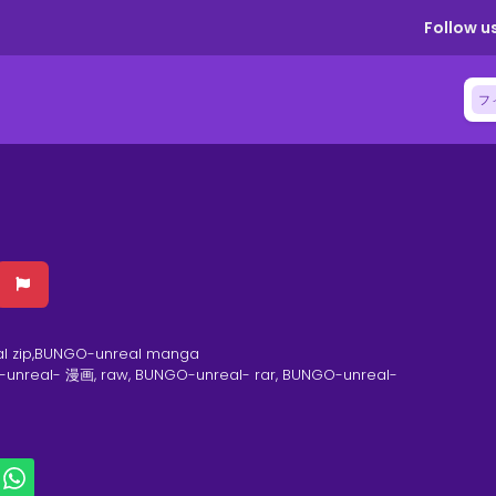
Follow us
フ
l zip,BUNGO-unreal manga