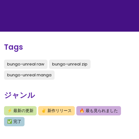
Tags
bungo-unreal raw
bungo-unreal zip
bungo-unreal manga
ジャンル
⚡
最新の更新
✌
新作リリース
🔥
最も見られました
✅
完了