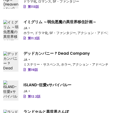
ドラマ化
,
ロマンス
,
SF・ファンタジー
第113話
イミグリム ～弱虫悪魔の異世界移住計画～
JA
ホラー
,
ドラマ化
,
SF・ファンタジー
,
アクション・アドベン
第11.2話
デッドカンパニー ? Dead Company
JA
ミステリー・サスペンス
,
ホラー
,
アクション・アドベンチャ
第19話
ISLAND-狂愛ⅹサバイバルー
JA
第12.2話
ランドセルと異世界さんぽ