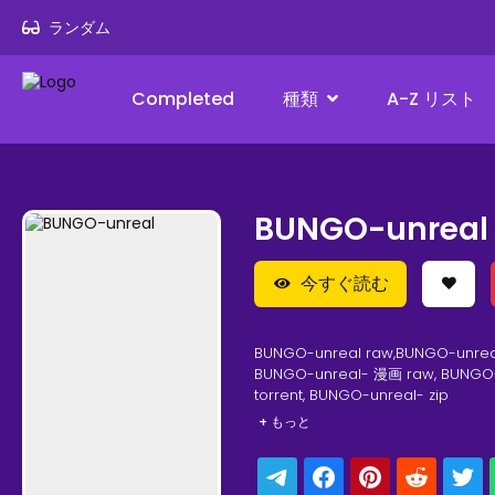
ランダム
Completed
種類
A-Z リスト
BUNGO-unreal
今すぐ読む
BUNGO-unreal raw,BUNGO-unrea
BUNGO-unreal- 漫画 raw, BUNGO-unreal- 漫画, raw, BUNGO-unreal- rar, BUNGO-unreal-
torrent, BUNGO-unreal- zip
+ もっと