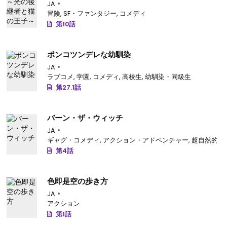
JA
冒険
,
SF・ファンタジー
,
コメディ
第10話
ポンコツンデレな幼馴染
JA
ラブコメ
,
学園
,
コメディ
,
高校生
,
幼馴染・同級生
第27.1話
バーン・ザ・ウィッチ
JA
ギャグ・コメディ
,
アクション・アドベンチャー
,
超自然的
第4話
色即是空の歩き方
JA
アクション
第1話