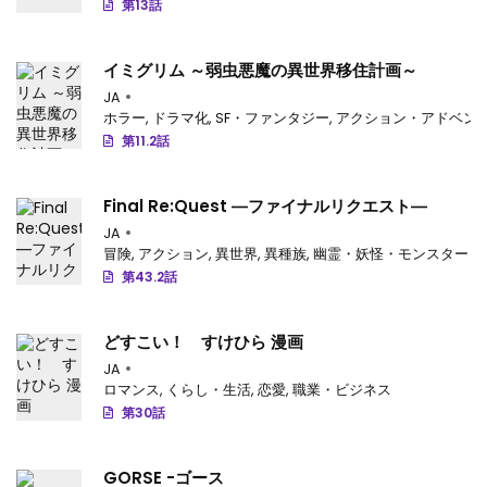
第13話
イミグリム ～弱虫悪魔の異世界移住計画～
JA
ホラー
,
ドラマ化
,
SF・ファンタジー
,
アクション・アドベン
第11.2話
Final Re:Quest ―ファイナルリクエスト―
JA
冒険
,
アクション
,
異世界
,
異種族
,
幽霊・妖怪・モンスター
第43.2話
どすこい！ すけひら 漫画
JA
ロマンス
,
くらし・生活
,
恋愛
,
職業・ビジネス
第30話
GORSE -ゴース