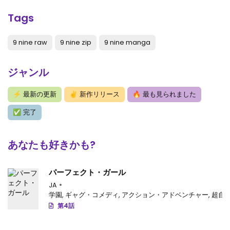
Tags
9 nine raw
9 nine zip
9 nine manga
ジャンル
⚡
最新の更新
✌
新作リリース
🔥
最も見られました
✅
完了
あなたも好きかも?
パーフェクト・ガール
JA
学園
,
ギャグ・コメディ
,
アクション・アドベンチャー
,
超自
第4話