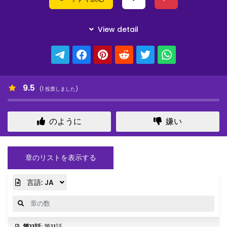
9.5
(
1
投票しました)
のように
嫌い
章のリストを表示する
言語:
JA
第11話
: 第11話