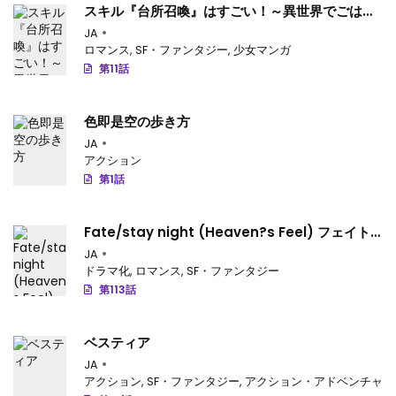
スキル『台所召喚』はすごい！～異世界でごはん
作ってポイントためます～
JA
ロマンス
,
SF・ファンタジー
,
少女マンガ
第11話
色即是空の歩き方
JA
アクション
第1話
Fate/stay night (Heaven?s Feel) フェイト/
ゼロ
JA
ドラマ化
,
ロマンス
,
SF・ファンタジー
第113話
ベスティア
JA
アクション
,
SF・ファンタジー
,
アクション・アドベンチャー