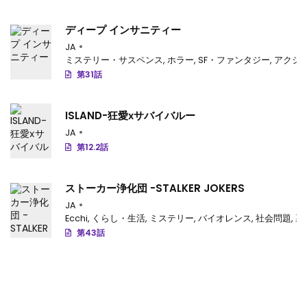
ディープ インサニティー
JA
ミステリー・サスペンス
,
ホラー
,
SF・ファンタジー
,
アクシ
第31話
ISLAND-狂愛ⅹサバイバルー
JA
第12.2話
ストーカー浄化団 -STALKER JOKERS
JA
Ecchi
,
くらし・生活
,
ミステリー
,
バイオレンス
,
社会問題
,
裏
第43話