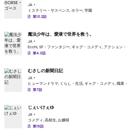
JA
ミステリー・サスペンス
,
ホラー
,
学園
第10.2話
魔法少年は、愛液で世界を救う。
JA
Ecchi
,
SF・ファンタジー
,
ギャグ・コメディ
,
アクション・ア
第4.3話
むさしの新聞日記
JA
ヒューマンドラマ
,
くらし・生活
,
ギャグ・コメディ
,
職業・
第7話
じぇいけぇゆ
JA
コメディ
,
高校生
,
お嬢様
第15話