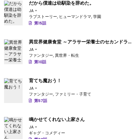
だから僕達は幼馴染を辞めた。
JA
ラブストーリー
,
ヒューマンドラマ
,
学園
第15話
異世界健康食堂 ～アラサー栄養士のセカンドライ
フ～
JA
ファンタジー
,
異世界・転生
第10話
育てち魔おう！
JA
ファンタジー
,
ファミリー・子育て
第57話
鳴かせてくれない上家さん
JA
ギャグ・コメディー