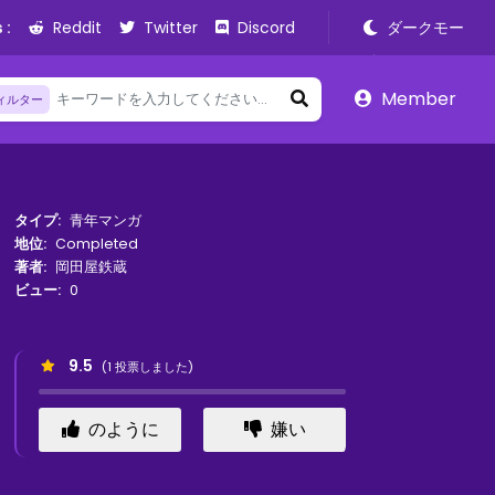
 :
Reddit
Twitter
Discord
ダークモー
ド
Member
ィルター
タイプ:
青年マンガ
地位:
Completed
著者:
岡田屋鉄蔵
ビュー:
0
9.5
(
1
投票しました)
のように
嫌い