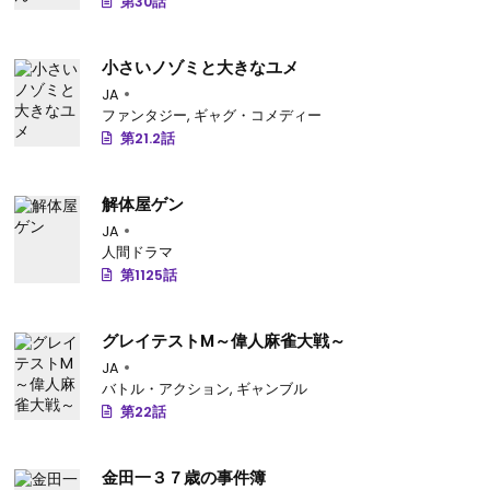
第30話
小さいノゾミと大きなユメ
JA
ファンタジー
,
ギャグ・コメディー
第21.2話
解体屋ゲン
JA
人間ドラマ
第1125話
グレイテストM～偉人麻雀大戦～
JA
バトル・アクション
,
ギャンブル
第22話
金田一３７歳の事件簿