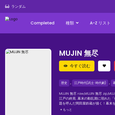
ランダム
Completed
種類
A-Z リスト
MUJIN 無尽
今すぐ読む
,
,
歴史
江戸時代(武士･時代劇)
MUJIN 無尽 raw,MUJIN 無尽 zip,MU
江戸の終焉…幕末の動乱期に現れた「
題を呼んだ岡田屋鉄蔵が描く！幕末
+ もっと