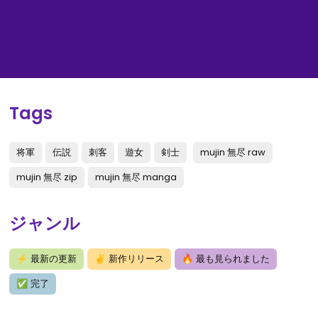
Tags
将軍
伝説
刺客
遊女
剣士
mujin 無尽 raw
mujin 無尽 zip
mujin 無尽 manga
ジャンル
⚡
最新の更新
✌
新作リリース
🔥
最も見られました
✅
完了