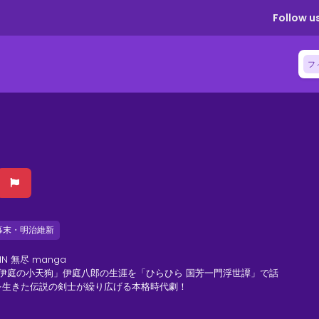
Follow us
フ
幕末・明治維新
JIN 無尽 manga
伊庭の小天狗」伊庭八郎の生涯を「ひらひら 国芳一門浮世譚」で話
を生きた伝説の剣士が繰り広げる本格時代劇！