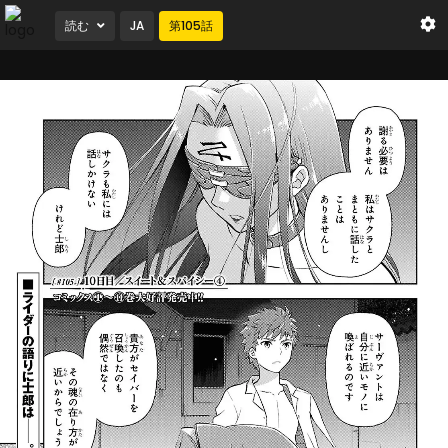
読む
JA
第
105
話