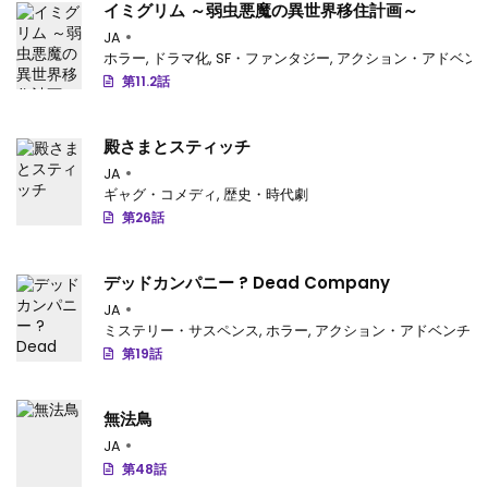
イミグリム ～弱虫悪魔の異世界移住計画～
第3話
: 第3話
JA
ホラー
,
ドラマ化
,
SF・ファンタジー
,
アクション・アドベン
第2話
: 第2話
第11.2話
第1話
: 第1話
殿さまとスティッチ
JA
ギャグ・コメディ
,
歴史・時代劇
第26話
デッドカンパニー ? Dead Company
JA
ミステリー・サスペンス
,
ホラー
,
アクション・アドベンチャ
第19話
無法鳥
JA
第48話