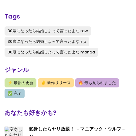
第26話
: 第26話
第25話
: 第25話
Tags
第24話
: 第24話
30歳になったら結婚しよって言ったよな raw
第23話
: 第23話
30歳になったら結婚しよって言ったよな zip
第22話
: 第22話
30歳になったら結婚しよって言ったよな manga
第21話
: 第21話
ジャンル
第20話
: 第20話
⚡
最新の更新
✌
新作リリース
🔥
最も見られました
第19話
: 第19話
✅
完了
第18話
: 第18話
第17話
: 第17話
あなたも好きかも?
第16話
: 第16話
変身したらヤリ放題！ －マニアック・ウルフ－
第15話
: 第15話