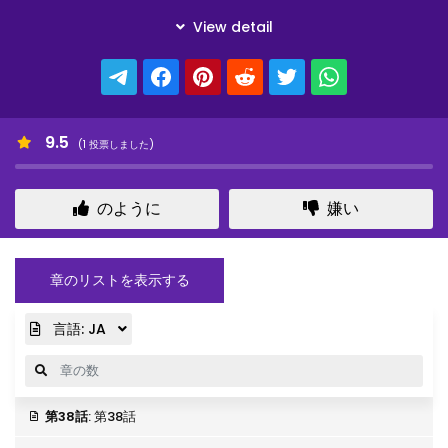
9.5
(
1
投票しました)
のように
嫌い
章のリストを表示する
言語:
JA
第38話
: 第38話