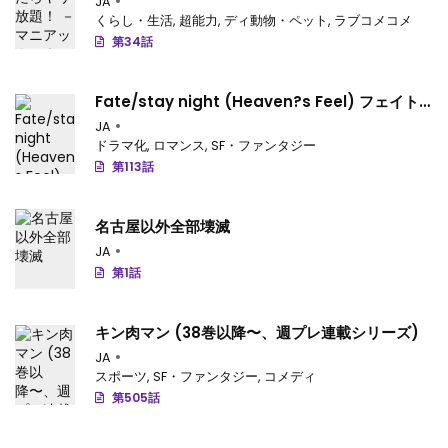
JA
くらし・生活
,
超能力
,
ディ動物・ペット
,
ラブコメコメ
第14話
: 第14話
第34話
第13話
: 第13話
Fate/stay night (Heaven?s Feel) フェイト/
第12話
: 第12話
ゼロ
JA
ドラマ化
,
ロマンス
,
SF・ファンタジー
第11話
: 第11話
第113話
第10話
: 第10話
名古屋以外全部壊滅
第9話
: 第9話
JA
第8話
: 第8話
第1話
第7話
: 第7話
キン肉マン (38巻以降〜、週プレ連載シリーズ)
第6話
: 第6話
JA
スポーツ
,
SF・ファンタジー
,
コメディ
第5話
: 第5話
第505話
第4話
: 第4話