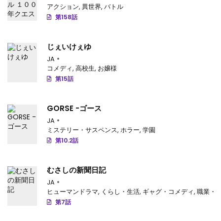
アクション
,
異世界
,
バトル
第158話
じぇいけぇゆ
JA
コメディ
,
高校生
,
お嬢様
第15話
GORSE -ゴース
JA
ミステリー・サスペンス
,
ホラー
,
学園
第10.2話
むさしの新聞日記
JA
ヒューマンドラマ
,
くらし・生活
,
ギャグ・コメディ
,
職業・
第7話