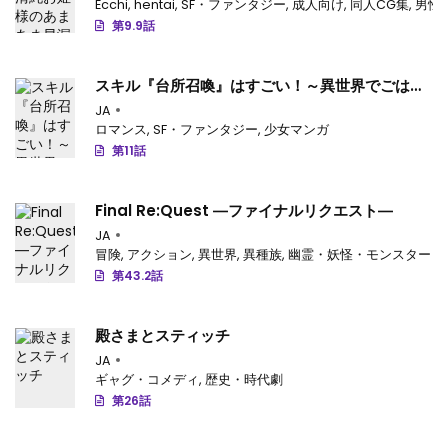
Ecchi
,
hentai
,
SF・ファンタジー
,
成人向け
,
同人CG集
,
男性
第9.9話
スキル『台所召喚』はすごい！～異世界でごはん
作ってポイントためます～
JA
ロマンス
,
SF・ファンタジー
,
少女マンガ
第11話
Final Re:Quest ―ファイナルリクエスト―
JA
冒険
,
アクション
,
異世界
,
異種族
,
幽霊・妖怪・モンスター
第43.2話
殿さまとスティッチ
JA
ギャグ・コメディ
,
歴史・時代劇
第26話