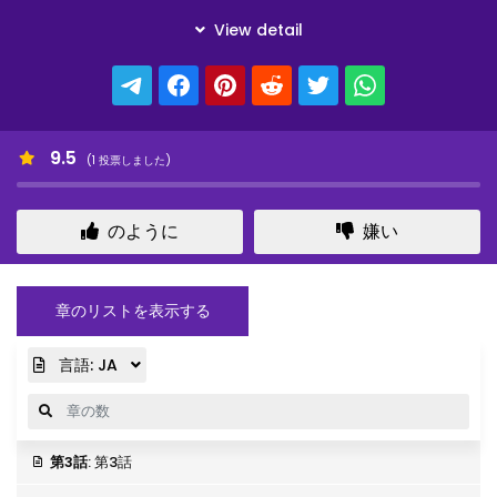
9.5
(
1
投票しました)
のように
嫌い
章のリストを表示する
言語:
JA
第3話
: 第3話