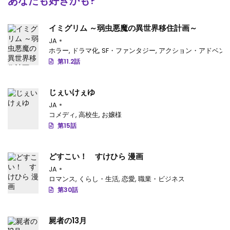
あなたも好きかも?
イミグリム ～弱虫悪魔の異世界移住計画～
JA
ホラー
,
ドラマ化
,
SF・ファンタジー
,
アクション・アドベン
第11.2話
じぇいけぇゆ
JA
コメディ
,
高校生
,
お嬢様
第15話
どすこい！ すけひら 漫画
JA
ロマンス
,
くらし・生活
,
恋愛
,
職業・ビジネス
第30話
屍者の13月