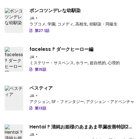
ポンコツンデレな幼馴染
JA
ラブコメ
,
学園
,
コメディ
,
高校生
,
幼馴染・同級生
第27.1話
faceless ? ダークヒーロー編
JA
ミステリー・サスペンス
,
ホラー
,
超自然的
,
心理的
第15話
ベスティア
JA
アクション
,
SF・ファンタジー
,
アクション・アドベンチャー
第13話
Hentai ? 清純お姫様のあまあま早漏改善特訓2
(甘城ブリリアントパーク)
JA