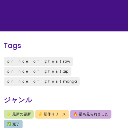
Tags
ｐｒｉｎｃｅ ｏｆ ｇｈｏｓｔ raw
ｐｒｉｎｃｅ ｏｆ ｇｈｏｓｔ zip
ｐｒｉｎｃｅ ｏｆ ｇｈｏｓｔ manga
ジャンル
⚡
最新の更新
✌
新作リリース
🔥
最も見られました
✅
完了