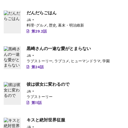
だんだらごはん
JA
料理･グルメ
,
歴史
,
幕末・明治維新
第29.2話
黒崎さんの一途な愛がとまらない
JA
ラブストーリー
,
ラブコメ
,
ヒューマンドラマ
,
学園
第24話
彼は彼女に変わるので
JA
ラブストーリー
第11話
キスと絶対世界征服
JA