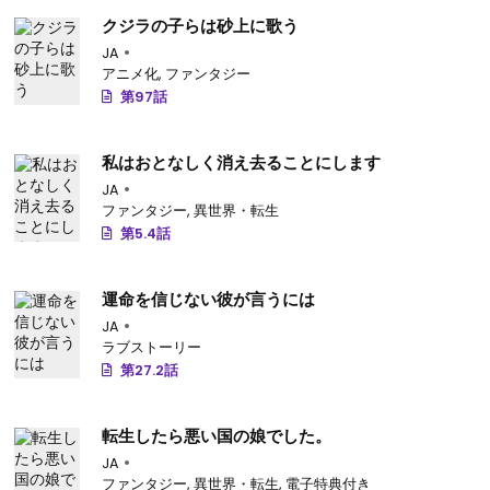
クジラの子らは砂上に歌う
JA
アニメ化
,
ファンタジー
第97話
私はおとなしく消え去ることにします
JA
ファンタジー
,
異世界・転生
第5.4話
運命を信じない彼が言うには
JA
ラブストーリー
第27.2話
転生したら悪い国の娘でした。
JA
ファンタジー
,
異世界・転生
,
電子特典付き