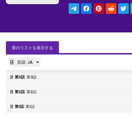
レスが光り、封印が解かれ現れたのは
笑顔でいさせる」儚と”契約”した美
章のリストを表示する
言語:
JA
第3話
: 第3話
第2話
: 第2話
第1話
: 第1話