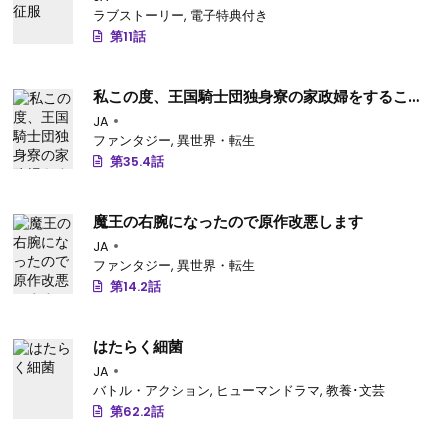
ラブストーリー
,
電子特典付き
第11話
私この度、王国騎士団独身寮の家政婦をすること
になりました
JA
ファンタジー
,
異世界・転生
第35.4話
魔王の右腕になったので原作改悪します
JA
ファンタジー
,
異世界・転生
第14.2話
はたらく細菌
JA
バトル・アクション
,
ヒューマンドラマ
,
教養･文芸
第62.2話