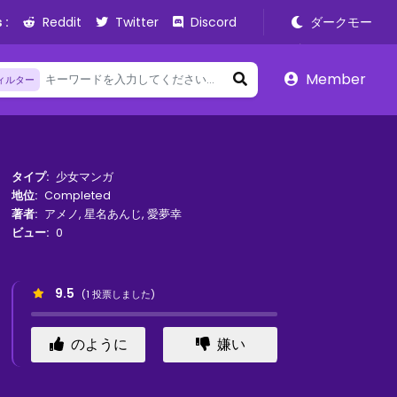
 :
Reddit
Twitter
Discord
ダークモー
ド
Member
ィルター
タイプ:
少女マンガ
地位:
Completed
著者:
アメノ
,
星名あんじ
,
愛夢幸
ビュー:
0
9.5
(
1
投票しました)
のように
嫌い