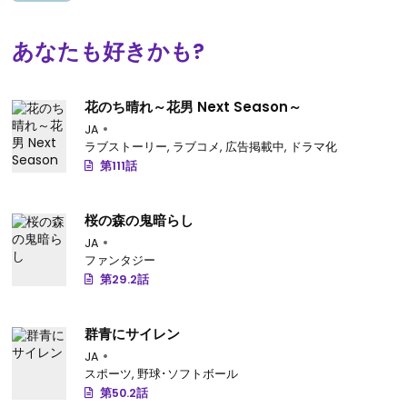
あなたも好きかも?
花のち晴れ～花男 Next Season～
JA
ラブストーリー
,
ラブコメ
,
広告掲載中
,
ドラマ化
第111話
桜の森の鬼暗らし
JA
ファンタジー
第29.2話
群青にサイレン
JA
スポーツ
,
野球･ソフトボール
第50.2話