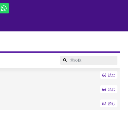
――顔中包帯だらけの”半妖”、儚（はかな）。「涙はいらない 俺が
琴は、妖と人間、二つの種族の運命に巻き込まれていく――！
読む
読む
読む