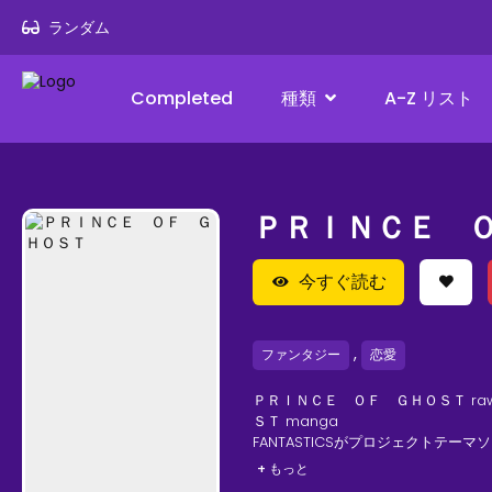
ランダム
Completed
種類
A-Z リスト
ＰＲＩＮＣＥ 
今すぐ読む
,
ファンタジー
恋愛
ＰＲＩＮＣＥ ＯＦ ＧＨＯＳＴ ra
ＳＴ manga
FANTASTICSがプロジェクトテーマソング「
宝級な妖たちが導く幻想譚！両親を
+ もっと
産だというボロボロのあばら家に住