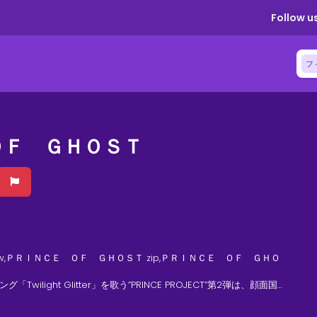
Follow us
フ
ＯＦ ＧＨＯＳＴ
w,ＰＲＩＮＣＥ ＯＦ ＧＨＯＳＴ zip,ＰＲＩＮＣＥ ＯＦ ＧＨＯ
Twilight Glitter」を歌う”PRINCE PROJECT”第2弾は、顔面国
突然の事故で失い、独りぼっちになってしまった女子高生の美琴。遺
むことになると、そこには怪しい棺が…。刹那、棺と母が遺したネック