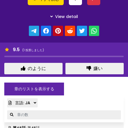
9.5
(
1
投票しました)
のように
嫌い
章のリストを表示する
言語:
JA
第45話
: 第45話