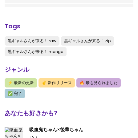
第33話
: 第33話
第32話
: 第32話
Tags
第31話
: 第31話
黒ギャルさんが来る！ raw
黒ギャルさんが来る！ zip
第30話
: 第30話
黒ギャルさんが来る！ manga
第29話
: 第29話
ジャンル
第28話
: 第28話
⚡
最新の更新
✌
新作リリース
🔥
最も見られました
第27.5話
: 黒ギャルさんが来る！ – Raw 【第27.5話】
✅
完了
第27話
: 第27話
第26話
: 第26話
あなたも好きかも?
第25話
: 第25話
吸血鬼ちゃん×後輩ちゃん
第24話
: 第24話
JA