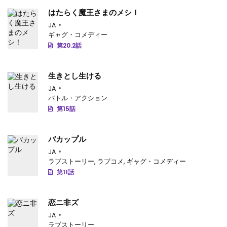
第13話
: 第13話
はたらく魔王さまのメシ！
JA
第12話
: 第12話
ギャグ・コメディー
第20.2話
第11.5話
: 第11.5話
第10話
: 第10話
生きとし生ける
第9話
: 第9話
JA
バトル・アクション
第8話
: 第8話
第15話
第7話
: 第7話
バカップル
第6話
: 第6話
JA
ラブストーリー
,
ラブコメ
,
ギャグ・コメディー
第5話
: 第5話
第11話
第4話
: 第4話
恋ニ非ズ
第3.5話
: 第3.5話
JA
ラブストーリー