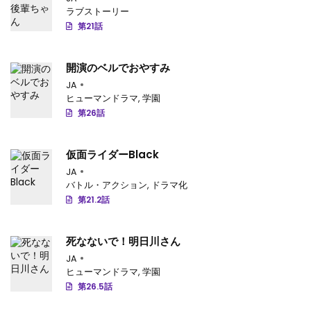
ラブストーリー
第23話
: 第23話
第21話
第22話
: 第22話
開演のベルでおやすみ
第21話
: 第21話
JA
ヒューマンドラマ
,
学園
第20話
: 第20話
第26話
第19話
: 第19話
仮面ライダーBlack
第18話
: 第18話
JA
第17話
: 第17話
バトル・アクション
,
ドラマ化
第21.2話
第16.2話
: 第16.2話
第16話
: 第16話
死なないで！明日川さん
JA
第15話
: 第15話
ヒューマンドラマ
,
学園
第26.5話
第14話
: 第14話