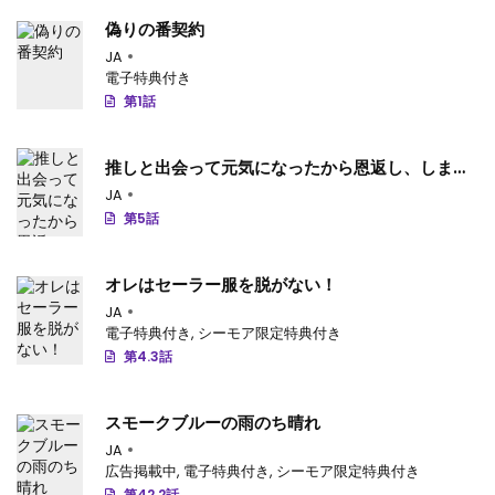
偽りの番契約
JA
電子特典付き
第1話
推しと出会って元気になったから恩返し、しま
す！
JA
第5話
オレはセーラー服を脱がない！
JA
電子特典付き
,
シーモア限定特典付き
第4.3話
スモークブルーの雨のち晴れ
JA
広告掲載中
,
電子特典付き
,
シーモア限定特典付き
第42.2話