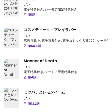
JA
電子特典付き
,
シーモア限定特典付き
第1話
コスメティック・プレイラバー
JA
広告掲載中
,
電子特典付き
,
電子コミック大賞2021
,
シーモア
第50.5話
Manner of Death
JA
電子特典付き
,
シーモア限定特典付き
第4話
ミツバチとレモンバーム
JA
第12.2話