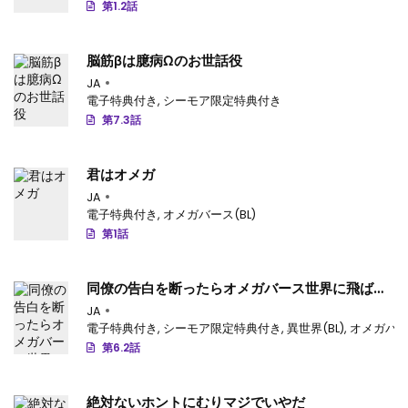
第1.2話
脳筋βは臆病Ωのお世話役
JA
電子特典付き
,
シーモア限定特典付き
第7.3話
君はオメガ
JA
電子特典付き
,
オメガバース(BL)
第1話
同僚の告白を断ったらオメガバース世界に飛ばさ
れた
JA
電子特典付き
,
シーモア限定特典付き
,
異世界(BL)
,
オメガバース
第6.2話
絶対ないホントにむりマジでいやだ