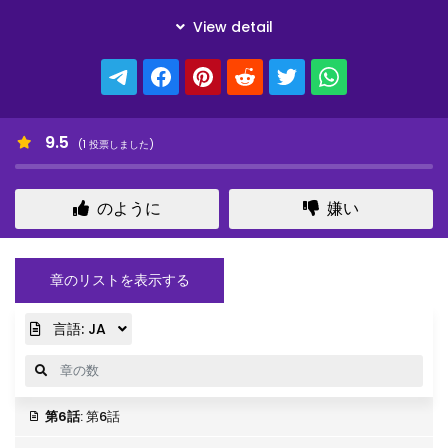
9.5
(
1
投票しました)
のように
嫌い
章のリストを表示する
言語:
JA
第6話
: 第6話