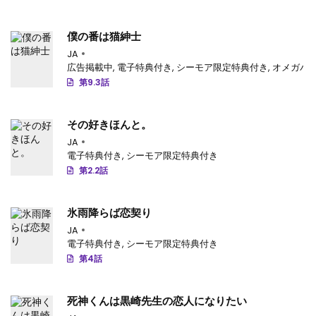
僕の番は猫紳士
JA
広告掲載中
,
電子特典付き
,
シーモア限定特典付き
,
オメガバース
第9.3話
その好きほんと。
JA
電子特典付き
,
シーモア限定特典付き
第2.2話
氷雨降らば恋契り
JA
電子特典付き
,
シーモア限定特典付き
第4話
死神くんは黒崎先生の恋人になりたい