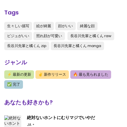
Tags
生々しい描写
絵が綺麗
顔がいい
綺麗な顔
ビジュがいい
照れ顔が可愛い
長谷川先輩と橘くん raw
長谷川先輩と橘くん zip
長谷川先輩と橘くん manga
ジャンル
⚡
最新の更新
✌
新作リリース
🔥
最も見られました
✅
完了
あなたも好きかも?
絶対ないホントにむりマジでいやだ
JA