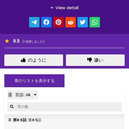
9.5
(
1
投票しました)
のように
嫌い
章のリストを表示する
言語:
JA
第8.5話
: 第8.5話