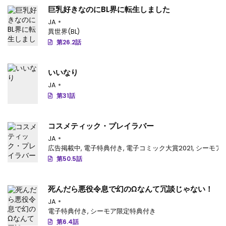
巨乳好きなのにBL界に転生しました
JA
異世界(BL)
第26.2話
いいなり
JA
第31話
コスメティック・プレイラバー
JA
広告掲載中
,
電子特典付き
,
電子コミック大賞2021
,
シーモア
第50.5話
死んだら悪役令息で幻のΩなんて冗談じゃない！
JA
電子特典付き
,
シーモア限定特典付き
第6.4話