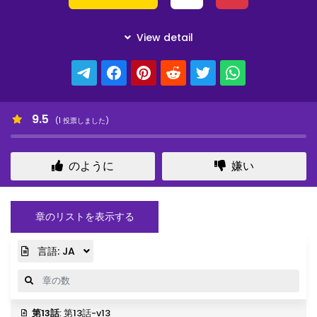
9.5
(
1
投票しました)
のように
嫌い
章のリストを表示する
言語:
JA
第13話
: 第13話-v13