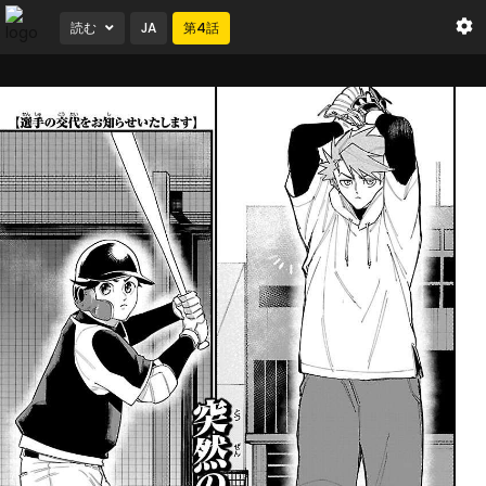
読む
JA
第
4
話