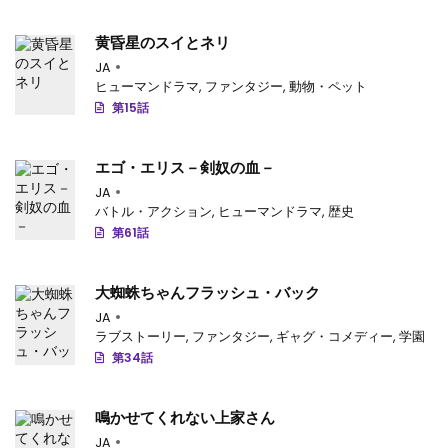
第1068話
: 第1068話
黄昏星のスイとネリ
第1067話
: 第1067話
JA
ヒューマンドラマ
,
ファンタジー
,
動物・ペット
第1066話
: 第1066話
第15話
第1065話
: 第1065話
エゴ・エリス－剣奴の血－
第1064話
: 第1064話
JA
第1063話
: 第1063話
バトル・アクション
,
ヒューマンドラマ
,
歴史
第61話
第1062話
: 第1062話
第1061話
: 第1061話
大蜘蛛ちゃんフラッシュ・バック
JA
第1060話
: 第1060話
ラブストーリー
,
ファンタジー
,
ギャグ・コメディー
,
学園
第34話
第1059話
: 第1059話
第1058話
: 第1058話
鳴かせてくれない上家さん
JA