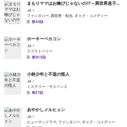
まもりママはお喚びじゃないの!?～異世界息子反
抗記～
第1101話
: 第1101話
JA
ファンタジー
,
異世界・転生
,
ギャグ・コメディー
第1100話
: 第1100話
第40話
第1099話
: 第1099話
ホーキーベカコン
第1098話
: 第1098話
JA
ラブストーリー
第1097話
: 第1097話
第20.5話
第1096話
: 第1096話
小林少年と不逞の怪人
第1095話
: 第1095話
JA
ミステリー・サスペンス
第1094話
: 第1094話
第37話
第1093話
: 第1093話
あやかしメルヒェン
第1092話
: 第1092話
JA
ヒューマンドラマ
,
ファンタジー
,
ギャグ・コメディー
第1091話
: 第1091話