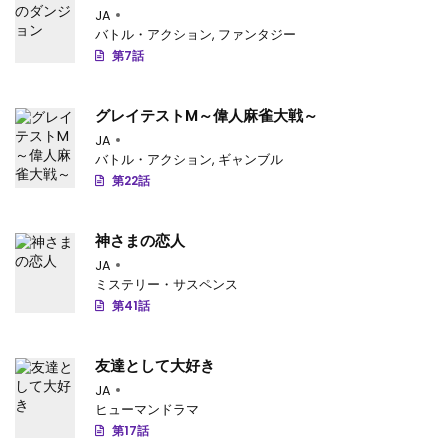
第1079話
JA
: 第1079話
バトル・アクション
,
ファンタジー
第1078話
: 第1078話
第7話
第1077話
: 第1077話
グレイテストM～偉人麻雀大戦～
第1076話
: 第1076話
JA
バトル・アクション
,
ギャンブル
第1075話
: 第1075話
第22話
第1074話
: 第1074話
神さまの恋人
第1073話
: 第1073話
JA
ミステリー・サスペンス
第1072話
: 第1072話
第41話
第1071話
: 第1071話
友達として大好き
第1070話
: 第1070話
JA
ヒューマンドラマ
第1069話
: 第1069話
第17話