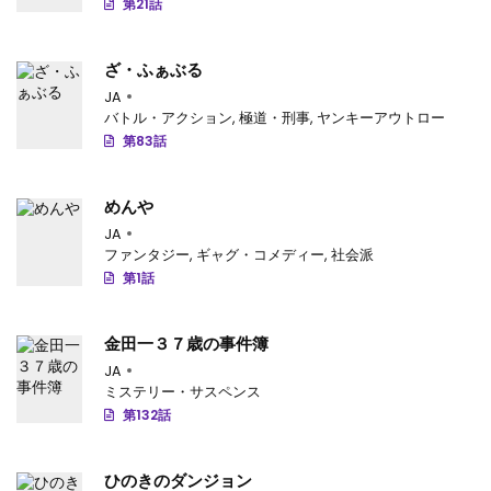
第21話
第1090話
: 第1090話
ざ・ふぁぶる
第1089話
: 第1089話
JA
第1088話
: 第1088話
バトル・アクション
,
極道・刑事
,
ヤンキーアウトロー
第83話
第1087話
: 第1087話
第1086話
: 第1086話
めんや
JA
第1085話
: 第1085話
ファンタジー
,
ギャグ・コメディー
,
社会派
第1話
第1084話
: 第1084話
第1083話
: 第1083話
金田一３７歳の事件簿
JA
第1082話
: 第1082話
ミステリー・サスペンス
第132話
第1081話
: 第1081話
第1080話
: 第1080話
ひのきのダンジョン