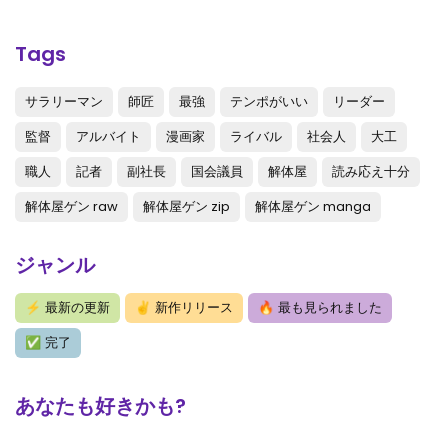
第1113話
: 第1113話
第1112話
: 第1112話
Tags
第1111話
: 第1111話
サラリーマン
師匠
最強
テンポがいい
リーダー
第1110話
: 第1110話
監督
アルバイト
漫画家
ライバル
社会人
大工
第1109話
: 第1109話
職人
記者
副社長
国会議員
解体屋
読み応え十分
第1108話
: 第1108話
解体屋ゲン raw
解体屋ゲン zip
解体屋ゲン manga
第1107話
: 第1107話
ジャンル
第1106話
: 第1106話
⚡
最新の更新
✌
新作リリース
🔥
最も見られました
第1105話
: 第1105話
✅
完了
第1104話
: 第1104話
第1103話
: 第1103話
あなたも好きかも?
第1102話
: 第1102話