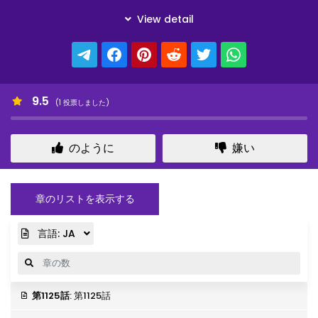
9.5
(
1
投票しました)
のように
嫌い
章のリストを表示する
言語:
JA
第1125話
: 第1125話