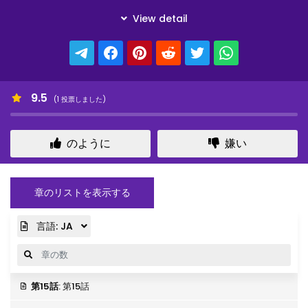
9.5
(
1
投票しました)
のように
嫌い
章のリストを表示する
言語:
JA
第15話
: 第15話