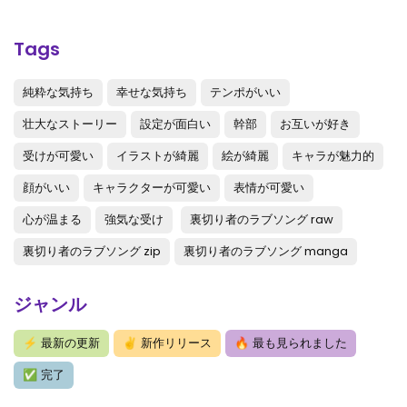
第4話
: 第4話
第3話
: 第3話
Tags
第2話
: 第2話
純粋な気持ち
幸せな気持ち
テンポがいい
第1話
: 第1話
壮大なストーリー
設定が面白い
幹部
お互いが好き
受けが可愛い
イラストが綺麗
絵が綺麗
キャラが魅力的
顔がいい
キャラクターが可愛い
表情が可愛い
心が温まる
強気な受け
裏切り者のラブソング raw
裏切り者のラブソング zip
裏切り者のラブソング manga
ジャンル
⚡
最新の更新
✌
新作リリース
🔥
最も見られました
✅
完了