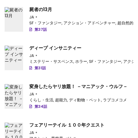
屍者の13月
JA
SF・ファンタジー
,
アクション・アドベンチャー
,
超自然的
第37話
ディープ インサニティー
JA
ミステリー・サスペンス
,
ホラー
,
SF・ファンタジー
,
アクシ
第31話
変身したらヤリ放題！ －マニアック・ウルフ－
JA
くらし・生活
,
超能力
,
ディ動物・ペット
,
ラブコメコメ
第34話
フェアリーテイル １００年クエスト
JA