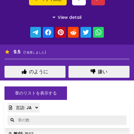
9.5
(
1
投票しました)
のように
嫌い
章のリストを表示する
言語:
JA
第1話
: 第1話