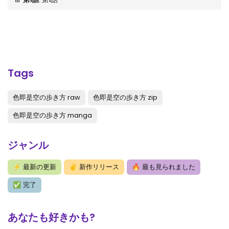
Tags
色即是空の歩き方 raw
色即是空の歩き方 zip
色即是空の歩き方 manga
ジャンル
⚡
最新の更新
✌
新作リリース
🔥
最も見られました
✅
完了
あなたも好きかも?