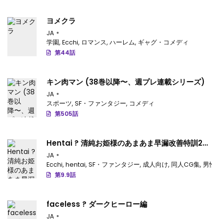
ヨメクラ
JA
学園
,
Ecchi
,
ロマンス
,
ハーレム
,
ギャグ・コメディ
第44話
キン肉マン (38巻以降〜、週プレ連載シリーズ)
JA
スポーツ
,
SF・ファンタジー
,
コメディ
第505話
Hentai ? 清純お姫様のあまあま早漏改善特訓2
(甘城ブリリアントパーク)
JA
Ecchi
,
hentai
,
SF・ファンタジー
,
成人向け
,
同人CG集
,
男性
第9.9話
faceless ? ダークヒーロー編
JA