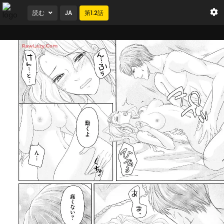
読む
JA
第
1.2
話