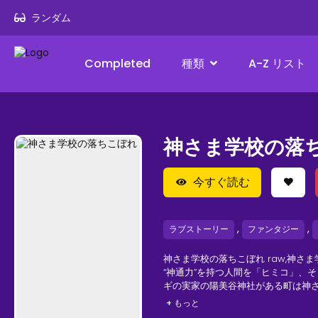
ランダム
Completed
種類
A-Z リスト
神さま学校の落
今すぐ読む
,
,
ラブストーリー
ファンタジー
神さま学校の落ちこぼれ raw,神さま
“神通力”を持つ人間を「ヒミコ」、
ギの実家の陽美谷神社がある町は神
たけるは引きこもり。神社を何とか
+ もっと
しに遭ったという噂を耳にして…？ス