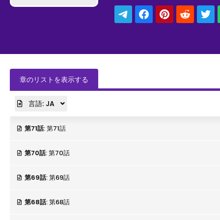
章のリストを表示する
言語:
JA
第71話
: 第71話
第70話
: 第70話
第69話
: 第69話
第68話
: 第68話