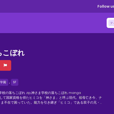
Follow us
フ
ちこぼれ
,
学園
SF
学校の落ちこぼれ zip,神さま学校の落ちこぼれ manga
そして国家資格を得たヒミコを「神さま」と呼ぶ現代。祖母亡き今、ナ
さま不在で困っていた。能力を引き継ぎ「ヒミコ」である双子の兄・
するには自分が頑張るしかない！と思っていた矢先、町の子供が神隠
ピリチュアルスクールドラマ、ここに堂々開幕――!!