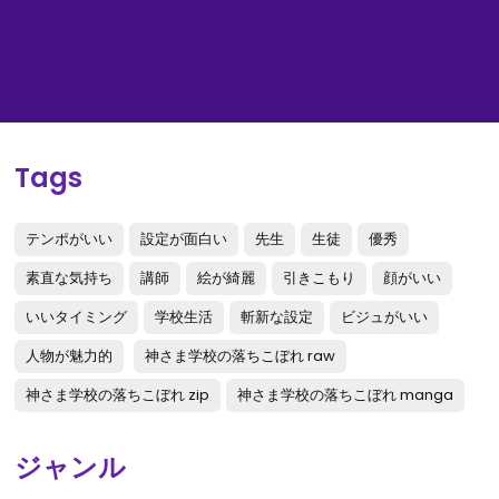
Tags
テンポがいい
設定が面白い
先生
生徒
優秀
素直な気持ち
講師
絵が綺麗
引きこもり
顔がいい
いいタイミング
学校生活
斬新な設定
ビジュがいい
人物が魅力的
神さま学校の落ちこぼれ raw
神さま学校の落ちこぼれ zip
神さま学校の落ちこぼれ manga
ジャンル