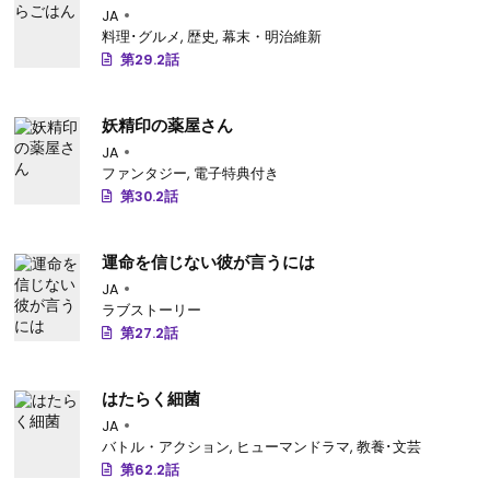
JA
料理･グルメ
,
歴史
,
幕末・明治維新
第29.2話
妖精印の薬屋さん
JA
ファンタジー
,
電子特典付き
第30.2話
運命を信じない彼が言うには
JA
ラブストーリー
第27.2話
はたらく細菌
JA
バトル・アクション
,
ヒューマンドラマ
,
教養･文芸
第62.2話