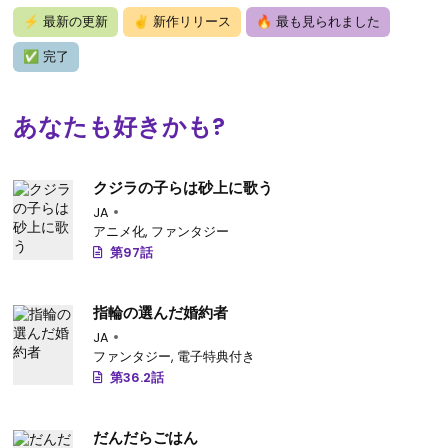
⚡
最新の更新
✌
新作リリース
🔥
最も見られました
✅
完了
あなたも好きかも?
クジラの子らは砂上に歌う
JA
アニメ化
,
ファンタジー
第97話
指輪の選んだ婚約者
JA
ファンタジー
,
電子特典付き
第36.2話
だんだらごはん