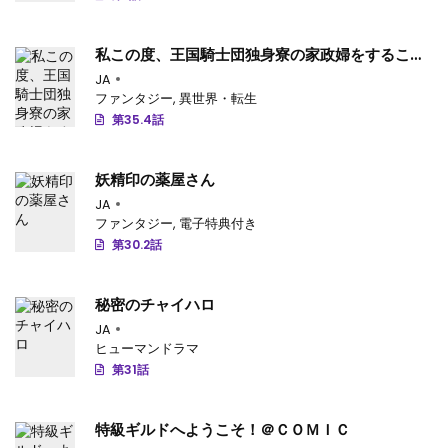
第26.4話
: 第26.4話-v106
第26.3話
: 第26.3話-v105
私この度、王国騎士団独身寮の家政婦をすること
になりました
JA
第26.2話
: 第26.2話-v104
ファンタジー
,
異世界・転生
第35.4話
第26.1話
: 第26.1話-v103
第25.3話
: 第25.3話-v102
妖精印の薬屋さん
JA
第25.2話
: 第25.2話-v101
ファンタジー
,
電子特典付き
第30.2話
第25.1話
: 第25.1話-v100
第24.4話
: 第24.4話-v99
秘密のチャイハロ
第24.3話
JA
: 第24.3話-v98
ヒューマンドラマ
第24.2話
: 第24.2話-v97
第31話
第24.1話
: 第24.1話-v96
特級ギルドへようこそ！＠ＣＯＭＩＣ