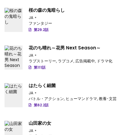
桜の森の鬼暗らし
第20.5話
: 【第 20.5 話】
JA
第20.4話
: 【第 20.4 話】
ファンタジー
第29.2話
第20.3話
: 【第 20.3 話】
第20.2話
: 【第 20.2 話】
花のち晴れ～花男 Next Season～
JA
第20.1話
: 【第 20.1 話】
ラブストーリー
,
ラブコメ
,
広告掲載中
,
ドラマ化
第111話
第19.4話
: 【第 19.4 話】
第19.3話
: 【第 19.3 話】
はたらく細菌
JA
第19.2話
: 【第 19.2 話】
バトル・アクション
,
ヒューマンドラマ
,
教養･文芸
第62.2話
第19.1話
: 【第 19.1 話】
第18.4話
: 【第 18.4 話】
山田家の女
第18.3話
JA
: 【第 18.3 話】