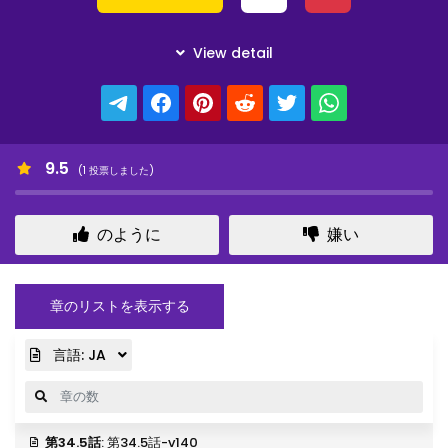
9.5
(
1
投票しました)
のように
嫌い
章のリストを表示する
言語:
JA
第34.5話
: 第34.5話-v140