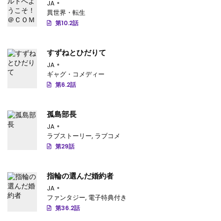
第23.4話
: 第23.4話-v95
JA
異世界・転生
第23.3話
: 第23.3話-v94
第10.2話
第23.2話
: 第23.2話-v93
すずねとひだりて
第23.1話
: 第23.1話-v92
JA
ギャグ・コメディー
第22.4話
: 第22.4話-v91
第6.2話
第22.3話
: 第22.3話-v90
孤島部長
第22.2話
: 第22.2話-v89
JA
ラブストーリー
,
ラブコメ
第22.1話
: 第22.1話-v87
第29話
第21.4話
: 第21.4話-v88
指輪の選んだ婚約者
第21.3話
: 第21.3話-v86
JA
ファンタジー
,
電子特典付き
第21.2話
: 第21.2話-v85
第36.2話
第21.1話
: 第21.1話-v84