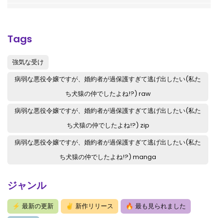
第32.1話
: 第32.1話-v128
第31.4話
: 第31.4話-v127
Tags
第31.3話
: 第31.3話-v126
強気な受け
第31.2話
: 第31.2話-v125
病弱な悪役令嬢ですが、婚約者が過保護すぎて逃げ出したい(私た
第31.1話
: 第31.1話-v124
ち犬猿の仲でしたよね!?) raw
第30.5話
: 第30.5話-v123
病弱な悪役令嬢ですが、婚約者が過保護すぎて逃げ出したい(私た
ち犬猿の仲でしたよね!?) zip
第30.4話
: 第30.4話-v122
病弱な悪役令嬢ですが、婚約者が過保護すぎて逃げ出したい(私た
第30.3話
: 第30.3話-v121
ち犬猿の仲でしたよね!?) manga
第30.2話
: 第30.2話-v120
ジャンル
第30.1話
: 第30.1話-v119
⚡
最新の更新
✌
新作リリース
🔥
最も見られました
第29.4話
: 第29.4話-v118