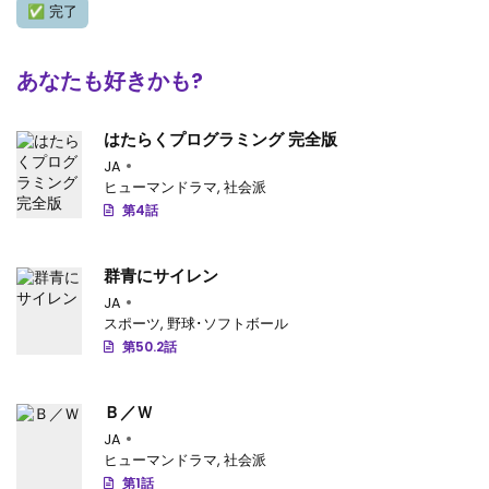
✅
完了
第29.3話
: 第29.3話-v117
第29.2話
: 第29.2話-v116
あなたも好きかも?
第29.1話
: 第29.1話-v115
はたらくプログラミング 完全版
第28.4話
: 第28.4話-v114
JA
ヒューマンドラマ
,
社会派
第28.3話
: 第28.3話-v113
第4話
第28.2話
: 第28.2話-v112
群青にサイレン
第28.1話
: 第28.1話-v111
JA
スポーツ
,
野球･ソフトボール
第27.4話
: 第27.4話-v110
第50.2話
第27.3話
: 第27.3話-v109
Ｂ／Ｗ
第27.2話
: 第27.2話-v108
JA
第27.1話
: 第27.1話-v107
ヒューマンドラマ
,
社会派
第1話