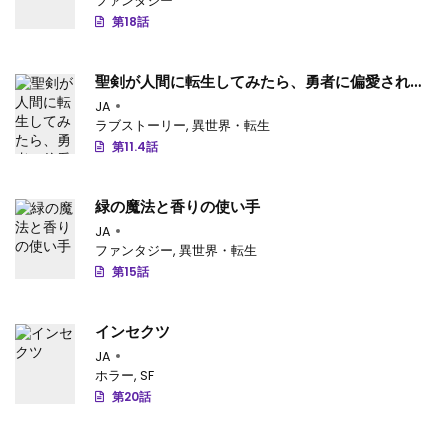
ファンタジー
第55.2話
: 第55.2話-v168
第18話
第55.1話
: 第55.1話-v167
聖剣が人間に転生してみたら、勇者に偏愛されて
第54.4話
: 第54.4話-v166
困っています。
JA
ラブストーリー
,
異世界・転生
第54.3話
: 第54.3話-v165
第11.4話
第54.2話
: 第54.2話-v164
緑の魔法と香りの使い手
第54.1話
: 第54.1話-v163
JA
ファンタジー
,
異世界・転生
第53.4話
: 第53.4話-v162
第15話
第53.3話
: 第53.3話-v161
インセクツ
第53.2話
: 第53.2話-v160
JA
ホラー
,
SF
第53.1話
: 第53.1話-v159
第20話
第52.4話
: 第52.4話-v158