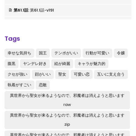
第61.1話
: 第61.1話-v191
第60.4話
: 第60.4話-v190
第60.3話
: 第60.3話-v189
Tags
第60.1話
: 第60.1話-v187
幸せな気持ち
国王
テンポがいい
行動が可愛い
令嬢
第59.4話
: 第59.4話-v186
腹黒
ヤンデレ好き
絵が綺麗
キャラが魅力的
第59.3話
: 第59.3話-v185
クセが強い
顔がいい
聖女
可愛い恋
互いに支え合う
第59.2話
: 第59.2話-v184
執着がすごい
恋敵
第59.1話
: 第59.1話-v183
異世界から聖女が来るようなので、邪魔者は消えようと思います
raw
第58.4話
: 第58.4話-v182
異世界から聖女が来るようなので、邪魔者は消えようと思います
第58.3話
: 第58.3話-v181
zip
第58.2話
: 第58.2話-v180
異世界から聖女が来るようなので、邪魔者は消えようと思います