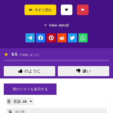
今すぐ読む
9.5
(
1
投票しました)
のように
嫌い
章のリストを表示する
言語:
JA