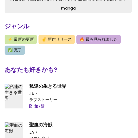
第58.1話
: 第58.1話-v179
manga
第57.4話
: 第57.4話-v178
ジャンル
第57.3話
: 第57.3話-v177
⚡
最新の更新
✌
新作リリース
🔥
最も見られました
第57.2話
: 第57.2話-v176
✅
完了
第57.1話
: 第57.1話-v175
あなたも好きかも?
第56.4話
: 第56.4話-v174
第56.3話
: 第56.3話-v173
私達の生きる世界
第56.2話
JA
: 第56.2話-v172
ラブストーリー
第56.1話
: 第56.1話-v171
第7話
第55.4話
: 第55.4話-v170
聖血の海獣
第55.3話
: 第55.3話-v169
JA