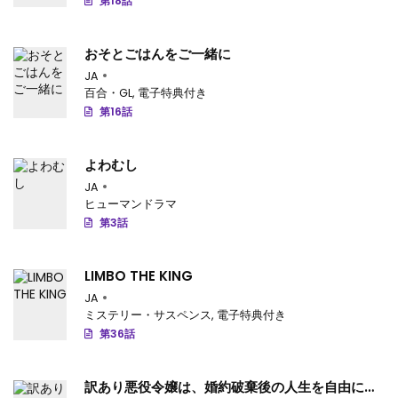
第49.4話
: 第49.4話-v145
第18話
第49.3話
: 第49.3話-v144
おそとごはんをご一緒に
第49.2話
: 【第 49.2 話】
JA
百合・GL
,
電子特典付き
第49.1話
: 【第 49.1 話】
第16話
第48.4話
: 【第 48.4 話】
よわむし
第48.3話
: 【第 48.3 話】
JA
ヒューマンドラマ
第48.2話
: 【第 48.2 話】
第3話
第48.1話
: 【第 48.1 話】
LIMBO THE KING
第47.4話
: 【第 47.4 話】
JA
ミステリー・サスペンス
,
電子特典付き
第47.3話
: 【第 47.3 話】
第36話
第47.2話
: 【第 47.2 話】
訳あり悪役令嬢は、婚約破棄後の人生を自由に生
第47.1話
: 【第 47.1 話】