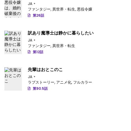
きる
JA
ファンタジー
,
異世界・転生
,
悪役令嬢
第46.4話
: 【第 46.4 話】
第26話
第46.3話
: 【第 46.3 話】
訳あり魔導士は静かに暮らしたい
第46.2話
: 【第 46.2 話】
JA
第46.1話
: 【第 46.1 話】
ファンタジー
,
異世界・転生
第12話
第45.4話
: 【第 45.4 話】
第45.3話
: 【第 45.3 話】
先輩はおとこのこ
JA
第45.2話
: 【第 45.2 話】
ラブストーリー
,
アニメ化
,
フルカラー
第90.5話
第45.1話
: 【第 45.1 話】
第44.4話
: 【第 44.4 話】
第44.3話
: 【第 44.3 話】
第44.2話
: 【第 44.2 話】