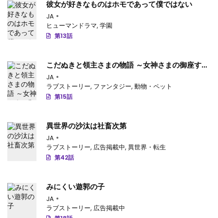
彼女が好きなものはホモであって僕ではない
第52.3話
: 第52.3話-v2
JA
第52.2話
: 第52.2話-v157
ヒューマンドラマ
,
学園
第13話
第52.1話
: 第52.1話-v155
第51.4話
: 第51.4話-v154
こだぬきと領主さまの物語 ～女神さまの御座す国
～
JA
第51.3話
: 第51.3話-v153
ラブストーリー
,
ファンタジー
,
動物・ペット
第15話
第51.2話
: 第51.2話-v152
第51.1話
: 第51.1話-v151
異世界の沙汰は社畜次第
JA
第50.4話
: 第50.4話-v150
ラブストーリー
,
広告掲載中
,
異世界・転生
第42話
第50.3話
: 第50.3話-v148
第50.2話
: 第50.2話-v147
みにくい遊郭の子
第50.1話
JA
: 第50.1話-v146
ラブストーリー
,
広告掲載中