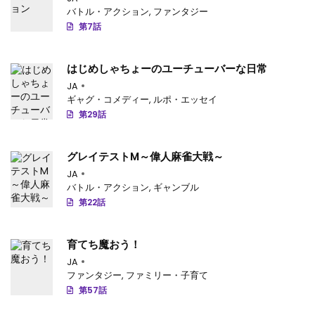
第10話
: 第10話
バトル・アクション
,
ファンタジー
第7話
第9話
: 第9話
第8話
: 第8話
はじめしゃちょーのユーチューバーな日常
JA
第7話
: 第7話
ギャグ・コメディー
,
ルポ・エッセイ
第29話
第6話
: 第6話
第5話
: 第5話
グレイテストM～偉人麻雀大戦～
第4話
: 第4話
JA
バトル・アクション
,
ギャンブル
第3話
: 第3話
第22話
第2話
: 第2話
育てち魔おう！
第1話
: 第1話
JA
ファンタジー
,
ファミリー・子育て
第57話