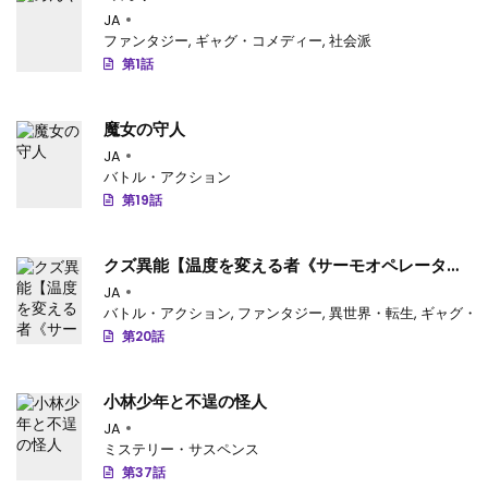
JA
第32話
: 第32話
ファンタジー
,
ギャグ・コメディー
,
社会派
第1話
第31話
: 第31話
第30話
: 第30話
魔女の守人
第29話
: 第29話
JA
バトル・アクション
第28話
: 第28話
第19話
第27話
: 第27話
クズ異能【温度を変える者《サーモオペレータ
ー》】の 俺が無双するまで
第26話
: 第26話
JA
バトル・アクション
,
ファンタジー
,
異世界・転生
,
ギャグ・
第25話
: 第25話
第20話
第24話
: 第24話
小林少年と不逞の怪人
第23話
: 第23話
JA
ミステリー・サスペンス
第22話
: 第22話
第37話