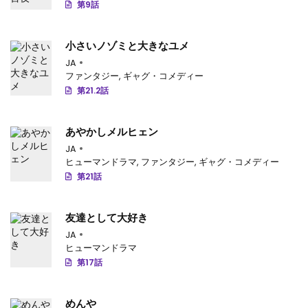
第9話
第43話
: 第43話
小さいノゾミと大きなユメ
第42話
: 第42話
JA
ファンタジー
,
ギャグ・コメディー
第41話
: 第41話
第21.2話
第40話
: 第40話
あやかしメルヒェン
第39話
: 第39話
JA
第38話
: 第38話
ヒューマンドラマ
,
ファンタジー
,
ギャグ・コメディー
第21話
第37話
: 第37話
第36話
: 第36話
友達として大好き
JA
第35話
: 第35話
ヒューマンドラマ
第17話
第34話
: 第34話
第33話
: 第33話
めんや