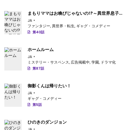
第21話
: 第21話
まもりママはお喚びじゃないの!?～異世界息子反
第20話
: 第20話
抗記～
JA
ファンタジー
,
異世界・転生
,
ギャグ・コメディー
第19話
: 第19話
第40話
第18話
: 第18話
ホームルーム
第17話
: 第17話
JA
ミステリー・サスペンス
,
広告掲載中
,
学園
,
ドラマ化
第16話
: 第16話
第87話
第15話
: 第15話
御影くんは帰りたい！
第14話
: 第14話
JA
第13話
: 第13話
ギャグ・コメディー
第5話
第12話
: 第12話
第11話
: 第11話
ひのきのダンジョン
JA