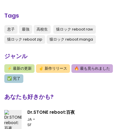
第57話
: 第57話
第56話
: 第56話
Tags
第55話
: 第55話
息子
最強
高校生
猿ロック reboot raw
第54話
: 第54話
猿ロック reboot zip
猿ロック reboot manga
第53話
: 第53話
ジャンル
第50話
: 第50話
⚡
最新の更新
✌
新作リリース
🔥
最も見られました
第49話
: 第49話
✅
完了
第48話
: 第48話
第47話
: 第47話
あなたも好きかも?
第46話
: 第46話
Dr.STONE reboot:百夜
第45話
: 第45話
JA
SF
第44話
: 第44話