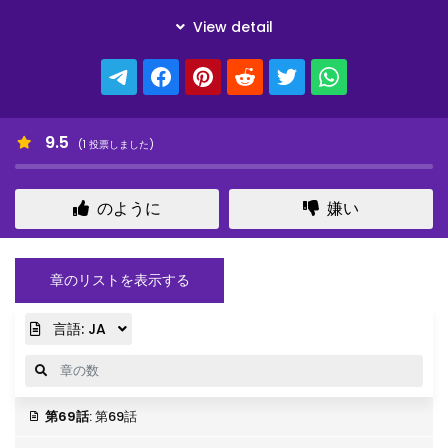
9.5
(
1
投票しました)
のように
嫌い
章のリストを表示する
言語:
JA
第69話
: 第69話