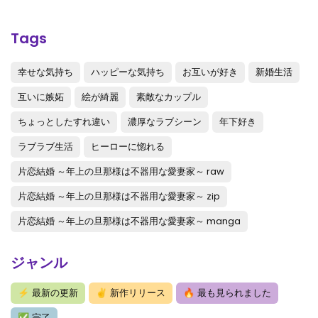
第18話
: 第18話-v19
第17話
: 第17話-v18
Tags
第16話
: 第16話-v17
幸せな気持ち
ハッピーな気持ち
お互いが好き
新婚生活
第15話
: 第15話-v16
互いに嫉妬
絵が綺麗
素敵なカップル
第14話
: 第14話-v15
ちょっとしたすれ違い
濃厚なラブシーン
年下好き
第13話
: 第13話-v14
ラブラブ生活
ヒーローに惚れる
第12話
: 片恋結婚 ～年上の旦那様は不器用な愛妻家～ (Raw – Free) 【第12話】
片恋結婚 ～年上の旦那様は不器用な愛妻家～ raw
片恋結婚 ～年上の旦那様は不器用な愛妻家～ zip
第11話
: 片恋結婚 ～年上の旦那様は不器用な愛妻家～ (Raw – Free) 【第11話】
片恋結婚 ～年上の旦那様は不器用な愛妻家～ manga
第10話
: 片恋結婚 ～年上の旦那様は不器用な愛妻家～ (Raw – Free) 【第10話】
第9話
: 片恋結婚 ～年上の旦那様は不器用な愛妻家～ (Raw – Free) 【第9話】
ジャンル
第8話
: 片恋結婚 ～年上の旦那様は不器用な愛妻家～ (Raw – Free) 【第8話】
⚡
最新の更新
✌
新作リリース
🔥
最も見られました
第7話
: 片恋結婚 ～年上の旦那様は不器用な愛妻家～ (Raw – Free) 【第7話】
✅
完了