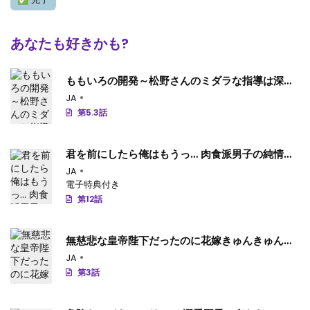
第6話
: 片恋結婚 ～年上の旦那様は不器用な愛妻家～ (Raw – Free) 【第6話】
あなたも好きかも?
第5話
: 片恋結婚 ～年上の旦那様は不器用な愛妻家～ (Raw – Free) 【第5話】
第4話
: 片恋結婚 ～年上の旦那様は不器用な愛妻家～ (Raw – Free) 【第4話】
ももいろの開発～松野さんのミダラな指導は深夜
まで～
JA
第3話
: 片恋結婚 ～年上の旦那様は不器用な愛妻家～ (Raw – Free) 【第3話】
第5.3話
第2話
: 片恋結婚 ～年上の旦那様は不器用な愛妻家～ (Raw – Free) 【第2話】
君を前にしたら俺はもうっ… 肉食派男子の純情な
第1話
: 片恋結婚 ～年上の旦那様は不器用な愛妻家～ (Raw – Free) 【第1話】
欲情
JA
電子特典付き
第0話
: 片恋結婚 ～年上の旦那様は不器用な愛妻家～ (Raw – Free) 【第0話】
第12話
無慈悲な皇帝陛下だったのに花嫁きゅんきゅんが
止まりません！
JA
第3話