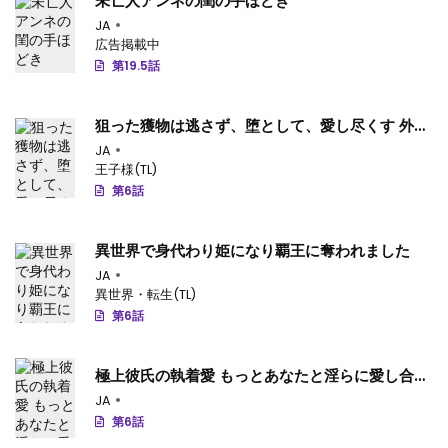
未亡人アンネの閨の手ほどき
JA
広告掲載中
第19.5話
狙った獲物は逃さず、堕として、愛し尽くす 外国
人彼のみだらな愛撫に溶かされて…
JA
王子様(TL)
第6話
異世界で身代わり姫になり覇王に奪われました
JA
異世界・転生(TL)
第6話
極上彼氏の執着愛 もっとあなたと淫らに愛し合い
たい…
JA
第6話