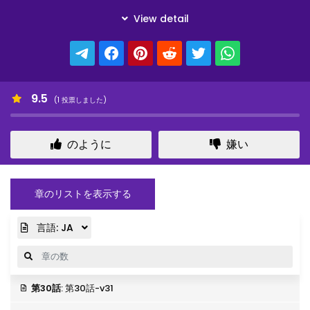
9.5
(
1
投票しました)
のように
嫌い
章のリストを表示する
言語:
JA
第30話
: 第30話-v31