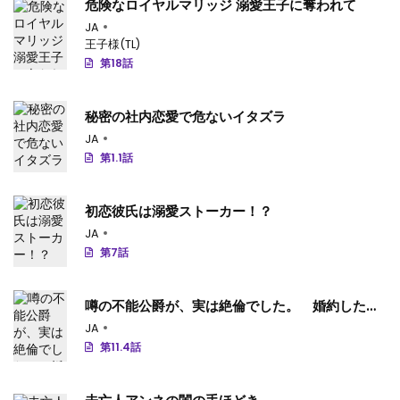
危険なロイヤルマリッジ 溺愛王子に奪われて
JA
王子様(TL)
第18話
秘密の社内恋愛で危ないイタズラ
JA
第1.1話
初恋彼氏は溺愛ストーカー！？
JA
第7話
噂の不能公爵が、実は絶倫でした。 婚約したら
一晩中溺愛だなんて聞いていません！
JA
第11.4話