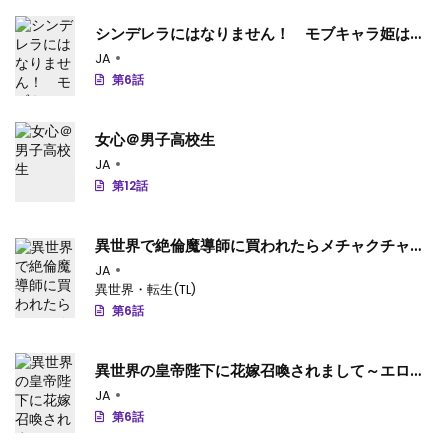
シンデレラにはなりません！ モブキャラ姫は淫
らな悪魔に魅入られて
JA
第6話
女心＠男子高校生
JA
第12話
異世界で絶倫魔導師に買われたらメチャクチャ溺
愛されています。
JA
異世界・転生(TL)
第6話
異世界の皇帝陛下に花嫁召喚されまして～エロ
ス・アリス～
JA
第6話