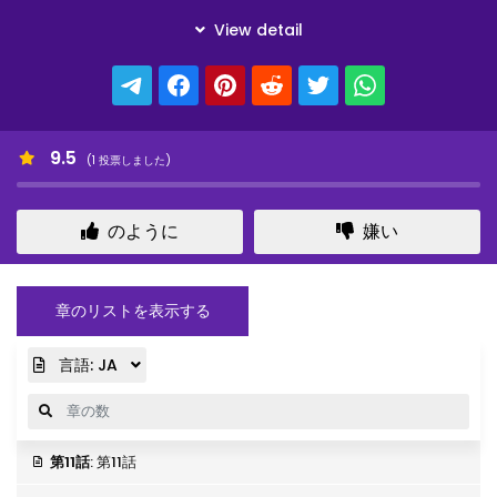
9.5
(
1
投票しました)
のように
嫌い
章のリストを表示する
言語:
JA
第11話
: 第11話