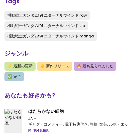
Tags
機動戦士ガンダムf91 エターナルウインド raw
機動戦士ガンダムf91 エターナルウインド zip
機動戦士ガンダムf91 エターナルウインド manga
ジャンル
⚡
最新の更新
✌
新作リリース
🔥
最も見られました
✅
完了
あなたも好きかも?
はたらかない細胞
JA
ギャグ・コメディー
,
電子特典付き
,
教養･文芸
,
ルポ・エッセ
第45.5話