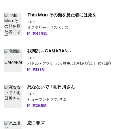
This Man その顔を見た者には死を
JA
ミステリー・サスペンス
第42.5話
我間乱～GAMARAN～
JA
バトル・アクション
,
歴史
,
江戸時代(武士･時代劇)
第188話
死なないで！明日川さん
JA
ヒューマンドラマ
,
学園
第26.5話
恋ニ非ズ