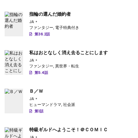
第27話
: 第27話
指輪の選んだ婚約者
第26話
: 第26話
JA
ファンタジー
,
電子特典付き
第25話
: 第25話
第36.2話
第24話
: 第24話
私はおとなしく消え去ることにします
第23話
: 第23話
JA
ファンタジー
,
異世界・転生
第22話
: 第22話
第5.4話
第21話
: 第21話
Ｂ／Ｗ
第20話
: 第20話
JA
第19話
: 第19話
ヒューマンドラマ
,
社会派
第1話
第18話
: 第18話
第17話
: 第17話
特級ギルドへようこそ！＠ＣＯＭＩＣ
JA