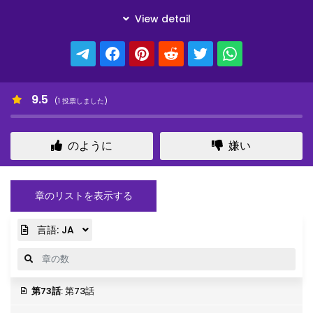
9.5
(
1
投票しました)
のように
嫌い
章のリストを表示する
言語:
JA
第73話
: 第73話