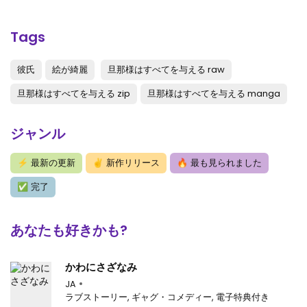
第61話
: 第61話
第60話
: 第60話
Tags
第59話
: 第59話
彼氏
絵が綺麗
旦那様はすべてを与える raw
第58話
: 第58話
旦那様はすべてを与える zip
旦那様はすべてを与える manga
第57話
: 第57話
ジャンル
第56話
: 第56話
⚡
最新の更新
✌
新作リリース
🔥
最も見られました
第55話
: 第55話
✅
完了
第54話
: 第54話
第53話
: 第53話
あなたも好きかも?
第52話
: 第52話
かわにさざなみ
第51話
: 第51話
JA
ラブストーリー
,
ギャグ・コメディー
,
電子特典付き
第50話
: 第50話