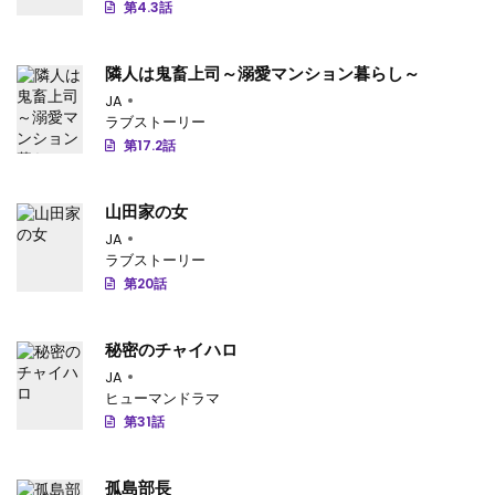
第4.3話
第49話
: 第49話
隣人は鬼畜上司～溺愛マンション暮らし～
第48話
: 第48話
JA
ラブストーリー
第47話
: 第47話
第17.2話
第46話
: 第46話
山田家の女
第45話
: 第45話
JA
第44話
: 第44話
ラブストーリー
第20話
第43話
: 第43話
第42話
: 第42話
秘密のチャイハロ
JA
第41話
: 第41話
ヒューマンドラマ
第31話
第40話
: 第40話
第39話
: 第39話
孤島部長