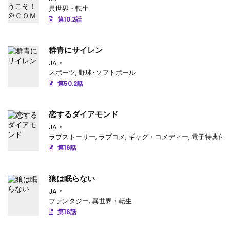
第16話
: 第16話
異世界・転生
第10.2話
第15話
: 第15話
第14話
: 第14話
群青にサイレン
JA
第13話
: 第13話
スポーツ
,
野球･ソフトボール
第50.2話
第12話
: 第12話
第11話
: 第11話
恋するダイアモンド
第10話
: 第10話
JA
ラブストーリー
,
ラブコメ
,
ギャグ・コメディー
,
電子特典付
第9話
: 第9話
第16話
第8話
: 第8話
狼は眠らない
第7話
: 第7話
JA
ファンタジー
,
異世界・転生
第6話
: 第6話
第16話