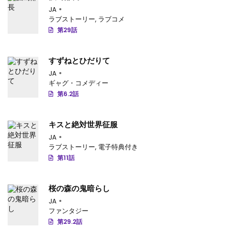
JA
第38話
: 第38話
ラブストーリー
,
ラブコメ
第29話
第37話
: 第37話
第36話
: 第36話
すずねとひだりて
第35話
: 第35話
JA
ギャグ・コメディー
第34話
: 第34話
第6.2話
第33話
: 第33話
キスと絶対世界征服
第32話
: 第32話
JA
ラブストーリー
,
電子特典付き
第31話
: 第31話
第11話
第30話
: 第30話
桜の森の鬼暗らし
第29話
: 第29話
JA
ファンタジー
第28話
: 第28話
第29.2話