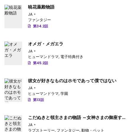
暁花薬殿物語
JA
ファンタジー
第34.2話
オメガ・メガエラ
JA
ヒューマンドラマ
,
電子特典付き
第45.2話
彼女が好きなものはホモであって僕ではない
JA
ヒューマンドラマ
,
学園
第13話
こだぬきと領主さまの物語 ～女神さまの御座す国
～
JA
ラブストーリー
,
ファンタジー
,
動物・ペット