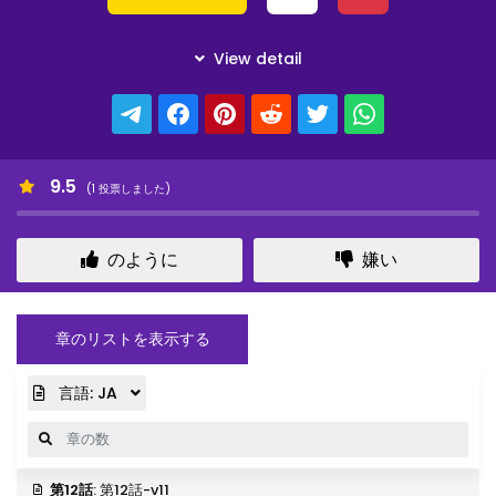
9.5
(
1
投票しました)
のように
嫌い
章のリストを表示する
言語:
JA
第12話
: 第12話-v11