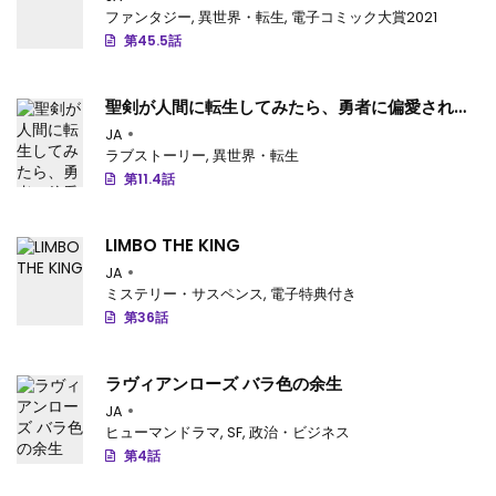
ファンタジー
,
異世界・転生
,
電子コミック大賞2021
第45.5話
聖剣が人間に転生してみたら、勇者に偏愛されて
困っています。
JA
ラブストーリー
,
異世界・転生
第11.4話
LIMBO THE KING
JA
ミステリー・サスペンス
,
電子特典付き
第36話
ラヴィアンローズ バラ色の余生
JA
ヒューマンドラマ
,
SF
,
政治・ビジネス
第4話