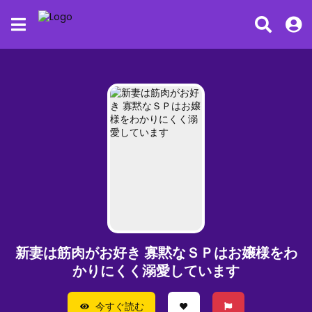
新妻は筋肉がお好き 寡黙なＳＰはお嬢様をわ
かりにくく溺愛しています
今すぐ読む