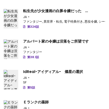
転生先が少女漫画の白豚令嬢だった
reBoooot！
JA
ファンタジー
,
異世界・転生
,
電子特典付き
,
悪役令嬢
,
シーモ
第324話
アルバート家の令嬢は没落をご所望です
JA
ファンタジー
第38.1話
IdReal-アイディアル- 燦星の選択
JA
SF
第5話
Ｅランクの薬師
JA