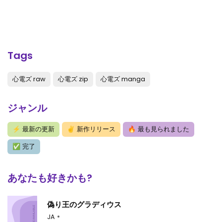
Tags
心電ズ raw
心電ズ zip
心電ズ manga
ジャンル
⚡
最新の更新
✌
新作リリース
🔥
最も見られました
✅
完了
あなたも好きかも?
偽り王のグラディウス
JA