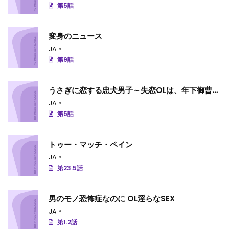
第5話
変身のニュース
JA
第9話
うさぎに恋する忠犬男子～失恋OLは、年下御曹司
に愛される～
JA
第5話
トゥー・マッチ・ペイン
JA
第23.5話
男のモノ恐怖症なのに OL淫らなSEX
JA
第1.2話