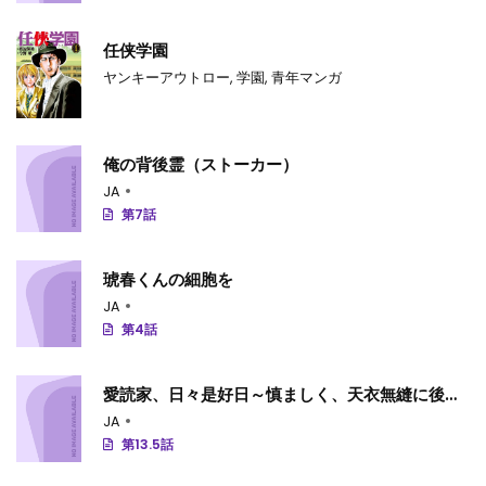
任侠学園
ヤンキーアウトロー
,
学園
,
青年マンガ
俺の背後霊（ストーカー）
JA
第7話
琥春くんの細胞を
JA
第4話
愛読家、日々是好日～慎ましく、天衣無縫に後宮
を駆け抜けます～
JA
第13.5話