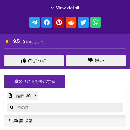
9.5
(
1
投票しました)
のように
嫌い
章のリストを表示する
言語:
JA
第0話
: 第話