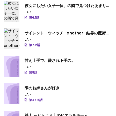
彼女にしたい女子一位、の隣で見つけたあまりち
ゃん
JA
第6.1話
サイレント・ウィッチ -another- 結界の魔術師
の成り上がり
JA
第7.2話
甘え上手で、愛され下手の。
JA
第8話
隣のお姉さんが好き
JA
第46.5話
鉄人 ～ヒトより上のヒエラルキー～