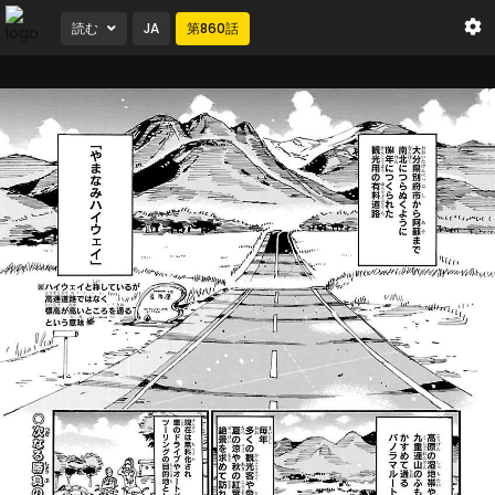
読む
JA
第
860
話