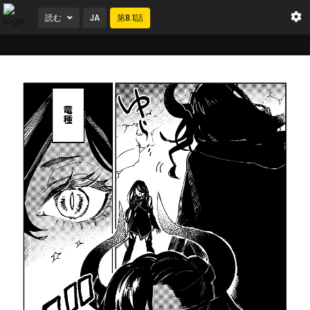
読む
JA
第
8.1
話