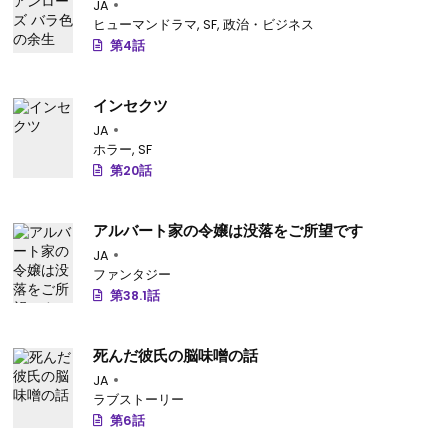
JA
ヒューマンドラマ
,
SF
,
政治・ビジネス
第4話
インセクツ
JA
ホラー
,
SF
第20話
アルバート家の令嬢は没落をご所望です
JA
ファンタジー
第38.1話
死んだ彼氏の脳味噌の話
JA
ラブストーリー
第6話