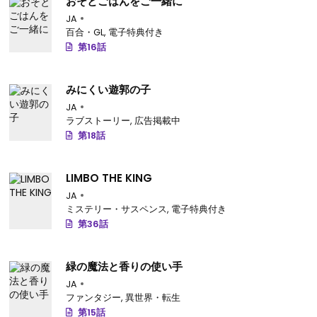
おそとごはんをご一緒に
JA
百合・GL
,
電子特典付き
第16話
みにくい遊郭の子
JA
ラブストーリー
,
広告掲載中
第18話
LIMBO THE KING
JA
ミステリー・サスペンス
,
電子特典付き
第36話
緑の魔法と香りの使い手
JA
ファンタジー
,
異世界・転生
第15話