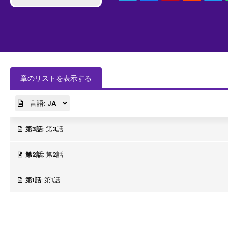
行に行くことを夢見て工場で働く「
勢ぞろい。「ともペン」を読めば、ち
章のリストを表示する
言語:
JA
第3話
: 第3話
第2話
: 第2話
第1話
: 第1話