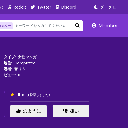
 :
Reddit
Twitter
Discord
ダークモー
ド
Member
ィルター
タイプ:
女性マンガ
地位:
Completed
著者:
茜りう
ビュー:
0
9.5
(
1
投票しました)
のように
嫌い