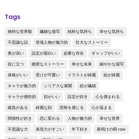
第17話
: 第17話
第16話
: 第16話
Tags
第15話
: 第15話
独特な世界観
繊細な描写
純粋な気持ち
幸せな気持ち
第14.5話
: 第14.5話
不思議な話
登場人物が魅力的
壮大なストーリー
第14話
: 第14話
奥が深い
設定が面白い
必要な存在
ギャップがいい
第13話
: 第13話
役に立つ
緻密なストーリー
幸せな未来
細やかな描写
第12話
: 第12話
体格がいい
受けが可愛い
イラストが綺麗
絵が綺麗
キャラが魅力的
シリアスな展開
絵が繊細
第11話
: 第11話
キャラが個性的
顔がいい
設定が好き
心を掴まれる
第10話
: 第10話
緩急がある
綺麗な顔
恐怖を感じる
心が温まる
第9.5話
: 第9.5話
関係性が好き
恋に変わる
人物が魅力的
幸せな世界
第9話
: 第9話
不思議な力
表現力がすごい
年下好き
夜明けの唄 raw
第8話
: 第8話