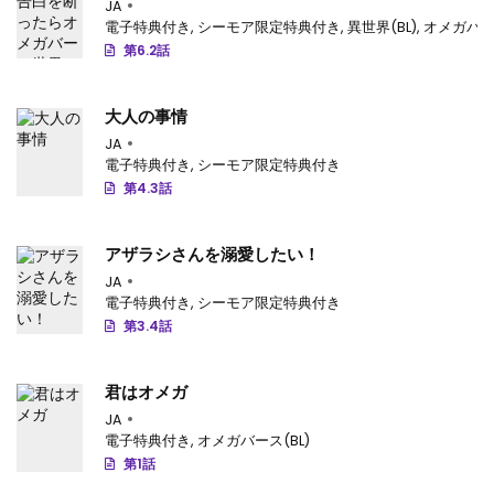
れた
JA
電子特典付き
,
シーモア限定特典付き
,
異世界(BL)
,
オメガバース
第6.2話
大人の事情
JA
電子特典付き
,
シーモア限定特典付き
第4.3話
アザラシさんを溺愛したい！
JA
電子特典付き
,
シーモア限定特典付き
第3.4話
君はオメガ
JA
電子特典付き
,
オメガバース(BL)
第1話