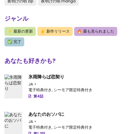
夜明けの唄 zip
夜明けの唄 manga
第7話
: 第7話
ジャンル
第6話
: 第6話
⚡
最新の更新
✌
新作リリース
🔥
最も見られました
第5話
: 第5話
✅
完了
第4.5話
: 第4.5話
第4話
: 第4話
あなたも好きかも?
第3話
: 第3話
氷雨降らば恋契り
第2話
: 第2話
JA
電子特典付き
,
シーモア限定特典付き
第1話
: 第1話
第4話
あなたのおソバに
JA
電子特典付き
,
シーモア限定特典付き
第1.2話