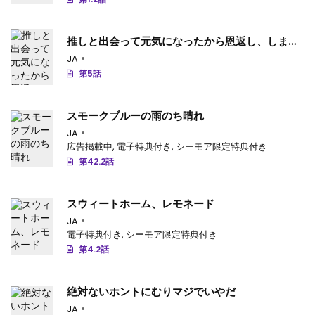
推しと出会って元気になったから恩返し、しま
す！
JA
第5話
スモークブルーの雨のち晴れ
JA
広告掲載中
,
電子特典付き
,
シーモア限定特典付き
第42.2話
スウィートホーム、レモネード
JA
電子特典付き
,
シーモア限定特典付き
第4.2話
絶対ないホントにむりマジでいやだ
JA