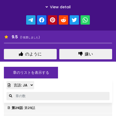
9.5
(
1
投票しました)
のように
嫌い
章のリストを表示する
言語:
JA
第29話
: 第29話