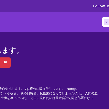
Follow us
フ
します。
吸血失礼します。 zip,夜分に吸血失礼します。 manga
ン・小夜稔。 ある日突然、吸血鬼になってしまった彼は、 人間の血
空腹を凌いでいた。 そこに現れたのは最近会社で同じ部署になった
で眠ってしまった彼の血を、小夜は思わず吸ってしまうが・・・。 小
輩の真の姿とは？ 童貞とドS後輩・・・主従逆転、吸血鬼ラプソデ