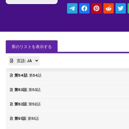
ィ♫BLコミック
章のリストを表示する
言語:
JA
第54話
: 第54話
第53話
: 第53話
第52話
: 第52話
第51話
: 第51話