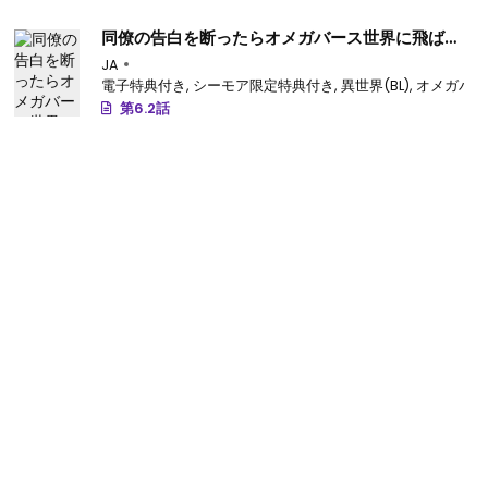
同僚の告白を断ったらオメガバース世界に飛ばさ
れた
JA
電子特典付き
,
シーモア限定特典付き
,
異世界(BL)
,
オメガバース
第6.2話