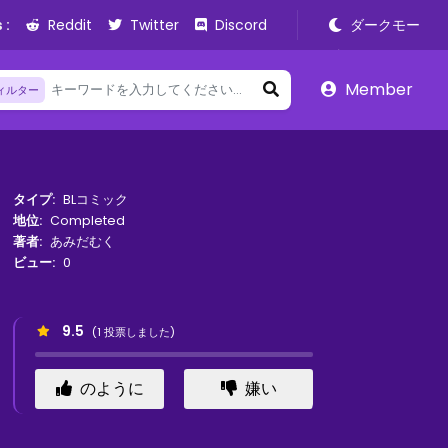
 :
Reddit
Twitter
Discord
ダークモー
ド
Member
ィルター
タイプ:
BLコミック
地位:
Completed
著者:
あみだむく
ビュー:
0
9.5
(
1
投票しました)
のように
嫌い