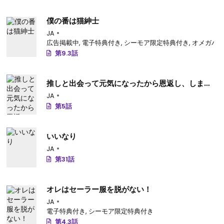
僕の番は猫紳士
JA
広告掲載中
,
電子特典付き
,
シーモア限定特典付き
,
オメガバース
第9.3話
推しと出会って元気になったから恩返し、しま
す！
JA
第5話
いいなり
JA
第31話
オレはセーラー服を脱がない！
JA
電子特典付き
,
シーモア限定特典付き
第4.3話