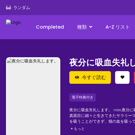
ランダム
Completed
種類
A-Z リスト
夜分に吸血失礼
今すぐ読む
電子特典付き
夜分に吸血失礼します。 raw,夜分に
真面目に細々と生きてきたサラリーマ
を吸うことができず、猫の血を吸って
後輩の山寺くん。 酔って駅のホーム
+ もっと
夜は人間に戻れるのか？ ワンコ系後