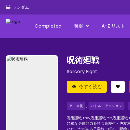
ランダム
Completed
種類
A-Z リスト
呪術廻戦
Sorcery Fight
今すぐ読む
,
,
アニメ化
バトル・アクション
呪術廻戦 raw,呪術廻戦 zip,呪術廻戦 
類稀な身体能力を持つ高校生・虎杖
いた。だがある日学校に眠る「呪物