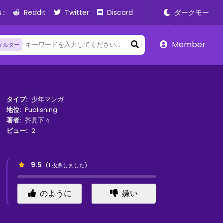
 :
Reddit
Twitter
Discord
ダークモー
ド
Member
ィルター
タイプ:
少年マンガ
地位:
Publishing
著者:
芥見下々
ビュー:
2
9.5
(
1
投票しました)
のように
嫌い