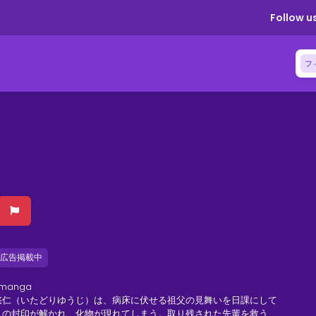
Follow us
フ
広告掲載中
manga
悠仁（いたどりゆうじ）は、病床に伏せる祖父の見舞いを日課にして
」の封印が解かれ、化物が現れてしまう。取り残された先輩を救う