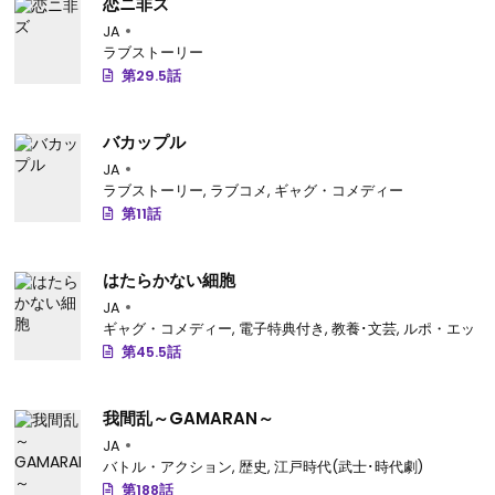
恋ニ非ズ
JA
ラブストーリー
第29.5話
バカップル
JA
ラブストーリー
,
ラブコメ
,
ギャグ・コメディー
第11話
はたらかない細胞
JA
ギャグ・コメディー
,
電子特典付き
,
教養･文芸
,
ルポ・エッセ
第45.5話
我間乱～GAMARAN～
JA
バトル・アクション
,
歴史
,
江戸時代(武士･時代劇)
第188話