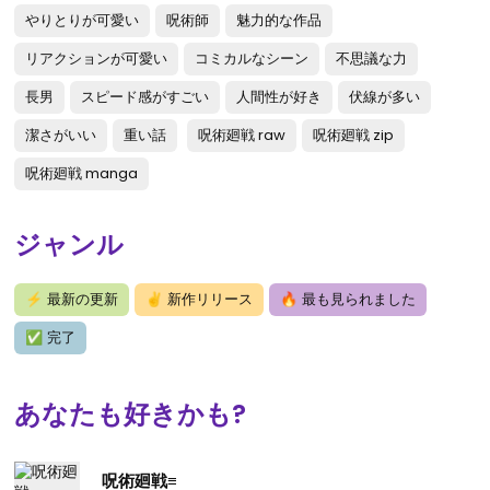
やりとりが可愛い
呪術師
魅力的な作品
リアクションが可愛い
コミカルなシーン
不思議な力
長男
スピード感がすごい
人間性が好き
伏線が多い
潔さがいい
重い話
呪術廻戦 raw
呪術廻戦 zip
呪術廻戦 manga
ジャンル
⚡
最新の更新
✌
新作リリース
🔥
最も見られました
✅
完了
あなたも好きかも?
呪術廻戦≡