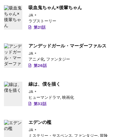
吸血鬼ちゃん×後輩ちゃん
JA
ラブストーリー
第21話
アンデッドガール・マーダーファルス
JA
アニメ化
,
ファンタジー
第26話
線は、僕を描く
JA
ヒューマンドラマ
,
映画化
第32話
エデンの檻
JA
ミステリー・サスペンス
,
ファンタジー
,
冒険