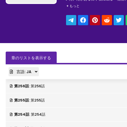
為、校舎へ乗り込む虎杖だが!?
+ もっと
章のリストを表示する
言語:
JA
第256話
: 第256話
第255話
: 第255話
第254話
: 第254話