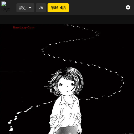
読む
JA
第
86.4
話