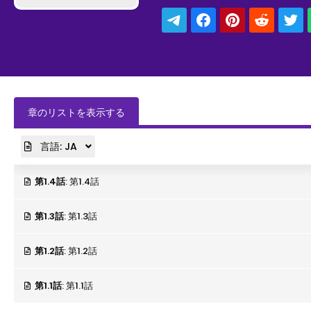
あたたかさに運命を感じるラファエ
の血筋だった。アストーレは身体を
彼自身も気づかない想いが…！
章のリストを表示する
言語:
JA
第1.4話
: 第1.4話
第1.3話
: 第1.3話
第1.2話
: 第1.2話
第1.1話
: 第1.1話