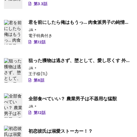
第3.3話
君を前にしたら俺はもうっ… 肉食派男子の純情な
欲情
JA
電子特典付き
第12話
狙った獲物は逃さず、堕として、愛し尽くす 外国
人彼のみだらな愛撫に溶かされて…
JA
王子様(TL)
第6話
全部食べていい？ 農業男子は不器用な猛獣
JA
第12話
初恋彼氏は溺愛ストーカー！？