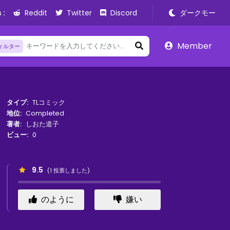
 :
Reddit
Twitter
Discord
ダークモー
ド
Member
ィルター
タイプ:
TLコミック
地位:
Completed
著者:
しおた道子
ビュー:
0
9.5
(
1
投票しました)
のように
嫌い