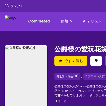
ランダム
Completed
種類
A-Z リスト
公爵様の愛玩花
今すぐ読む
,
異世界・転生(TL)
ラブロマンス(TL
公爵様の愛玩花嫁 raw,公爵様の愛玩花
恋とHのヒストリカル！ オリジナル
て甘やかしてしまおう 「さっきよりも…ずっと…痺れて…」──尼僧院で暮らす伯爵令嬢・ラファエラの元に
突如現れた美しい青年貴族・アスト
+ もっと
を拓いていく。「こんなふうになる