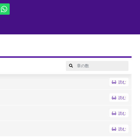
ラ。しかし、アストーレの目的は王座を得るために必要なラファエラ
重ねることで、ラファエラを自分に繋ぎ止めようとする。そこには、
読む
読む
読む
読む