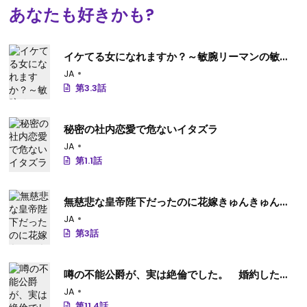
あなたも好きかも?
イケてる女になれますか？～敏腕リーマンの敏感
処女エロ開発～
JA
第3.3話
秘密の社内恋愛で危ないイタズラ
JA
第1.1話
無慈悲な皇帝陛下だったのに花嫁きゅんきゅんが
止まりません！
JA
第3話
噂の不能公爵が、実は絶倫でした。 婚約したら
一晩中溺愛だなんて聞いていません！
JA
第11.4話