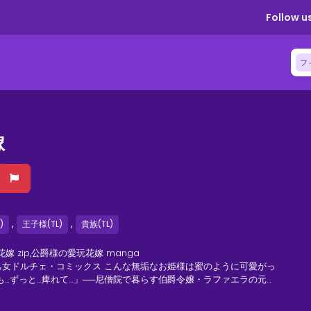
Follow us
フ
嫁
,
,
)
王子様(TL)
貴族(TL)
嫁 zip,公爵様の愛玩花嫁 manga
乙女ドルチェ・コミックス こんな無垢なお姫様は蜜のように可愛がっ
ーレ。彼は結婚の意味も知らないラファエラに求婚し、その無垢な体
ところが、自分にあったなんて…」乱されて快感に溺れ、触れ合う肌の