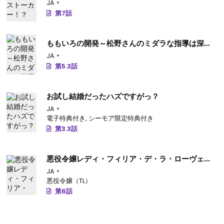
JA
第7話
ももいろの開発～松野さんのミダラな指導は深夜
まで～
JA
第5.3話
お試し結婚だったハズですがっ？
JA
電子特典付き
,
シーモア限定特典付き
第3.3話
悪役令嬢レディ・フィリア・デ・ラ・ローヴェの
失敗
JA
悪役令嬢（TL）
第6話