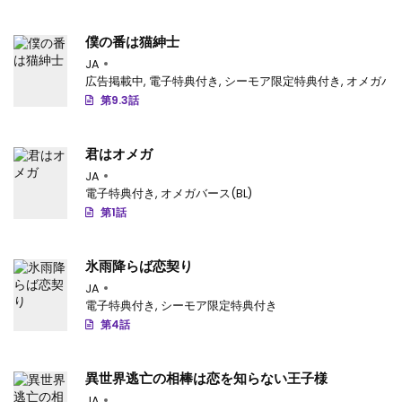
僕の番は猫紳士
JA
広告掲載中
,
電子特典付き
,
シーモア限定特典付き
,
オメガバース
第9.3話
君はオメガ
JA
電子特典付き
,
オメガバース(BL)
第1話
氷雨降らば恋契り
JA
電子特典付き
,
シーモア限定特典付き
第4話
異世界逃亡の相棒は恋を知らない王子様
JA