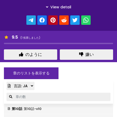
9.5
(
1
投票しました)
のように
嫌い
章のリストを表示する
言語:
JA
第10話
: 第10話-v10