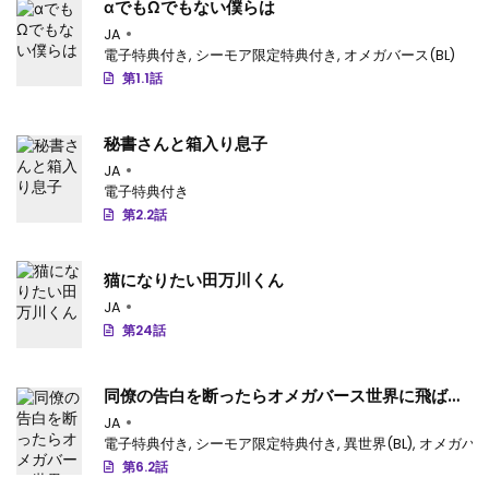
αでもΩでもない僕らは
JA
電子特典付き
,
シーモア限定特典付き
,
オメガバース(BL)
第1.1話
秘書さんと箱入り息子
JA
電子特典付き
第2.2話
猫になりたい田万川くん
JA
第24話
同僚の告白を断ったらオメガバース世界に飛ばさ
れた
JA
電子特典付き
,
シーモア限定特典付き
,
異世界(BL)
,
オメガバース
第6.2話