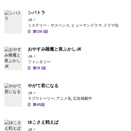
第41話
: 第41話
シバトラ
第40.2話
: 第40.2話
JA
ミステリー・サスペンス
,
ヒューマンドラマ
,
ドラマ化
第40.1話
: 第40.1話
第129.1話
第39話
: 第39話
おやすみ睡魔と夜ふかしJK
第38話
: 第38話
JA
ファンタジー
第37話
: 第37話
第19.1話
第36.2話
: 第36.2話
やがて君になる
第36.1話
: 第36.1話
JA
ラブストーリー
,
アニメ化
,
広告掲載中
第35.2話
: 第35.2話
第45話
第35.1話
: 第35.1話
ゆこさえ戦えば
第34.2話
: 第34.2話
JA