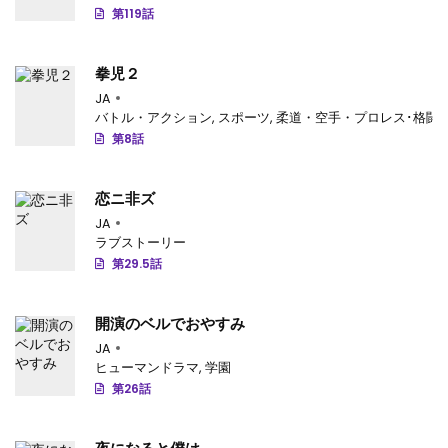
第119話
第21話
: 第21話
拳児２
第20話
: 第20話
JA
バトル・アクション
,
スポーツ
,
柔道・空手・プロレス･格闘
第19話
: 第19話
第8話
第18話
: 第18話
恋ニ非ズ
第17話
: 第17話
JA
第16話
: 第16話
ラブストーリー
第29.5話
第15話
: 第15話
第14話
: 第14話
開演のベルでおやすみ
JA
第13話
: 第13話
ヒューマンドラマ
,
学園
第26話
第12話
: 第12話
第11話
: 第11話