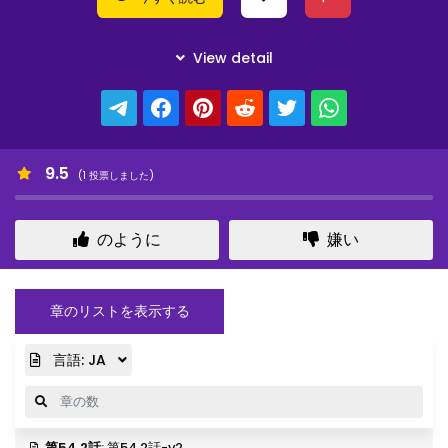
9.5
(
1
投票しました)
のように
嫌い
章のリストを表示する
言語:
JA
第54.2話
: 第54.2話-v2