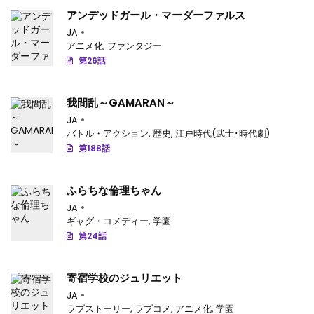
第28.2話
: 第28.2話
アンデッドガール・マーダーファルス
第28.1話
JA
: 第28.1話
アニメ化
,
ファンタジー
第27.2話
: 第27.2話
第26話
第27.1話
: 第27.1話
我間乱～GAMARAN～
第26.3話
: 第26.3話
JA
バトル・アクション
,
歴史
,
江戸時代(武士･時代劇)
第26.2話
: 第26.2話
第188話
第26.1話
: 第26.1話
ふらちな倫理ちゃん
第25.2話
: 第25.2話
JA
ギャグ・コメディー
,
学園
第25.1話
: 第25.1話
第24話
第24話
: 第24話
寄宿学校のジュリエット
第23話
: 第23話
JA
ラブストーリー
,
ラブコメ
,
アニメ化
,
学園
第22話
: 第22話