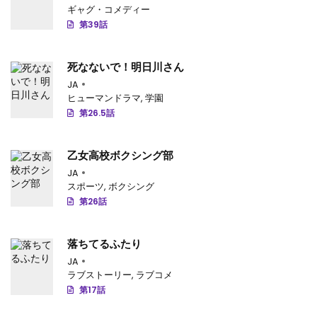
ギャグ・コメディー
第34.1話
: 第34.1話
第39話
第33.2話
: 第33.2話
死なないで！明日川さん
第33.1話
: 第33.1話
JA
第32.2話
: 第32.2話
ヒューマンドラマ
,
学園
第26.5話
第32.1話
: 第32.1話
第31.2話
: 第31.2話
乙女高校ボクシング部
JA
第31.1話
: 第31.1話
スポーツ
,
ボクシング
第26話
第30話
: 第30話
第29.3話
: 第29.3話
落ちてるふたり
JA
第29.2話
: 第29.2話
ラブストーリー
,
ラブコメ
第17話
第29.1話
: 第29.1話