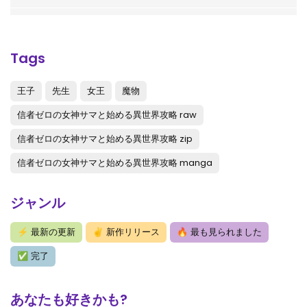
第47.2話
: 第47.2話-v2
第47.1話
: 第47.1話-v1
Tags
第46話
: 第46話
王子
先生
女王
魔物
第45.2話
: 【第 45.2 話】
信者ゼロの女神サマと始める異世界攻略 raw
第45.1話
: 【第 45.1 話】
信者ゼロの女神サマと始める異世界攻略 zip
第44話
: 第44話-v3
信者ゼロの女神サマと始める異世界攻略 manga
第43.2話
: 【第 43.2 話】
ジャンル
第43.1話
: 【第 43.1 話】
⚡
最新の更新
✌
新作リリース
🔥
最も見られました
第42.3話
: 【第 42.3 話】
✅
完了
第42.2話
: 【第 42.2 話】
第42.1話
: 【第 42.1 話】
あなたも好きかも?