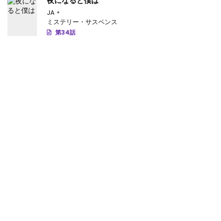
夜になると僕は
JA
第10.5話
: 第10.5話
ミステリー・サスペンス
第34話
第10話
: 第10話
第9話
: 第9話
第8話
: 【第 8 話】
第7話
: 第7話
第6話
: 第6話
第5話
: 第5話
第4話
: 第4話
第3話
: 第3話
第2話
: 第2話
第1話
: 第1話