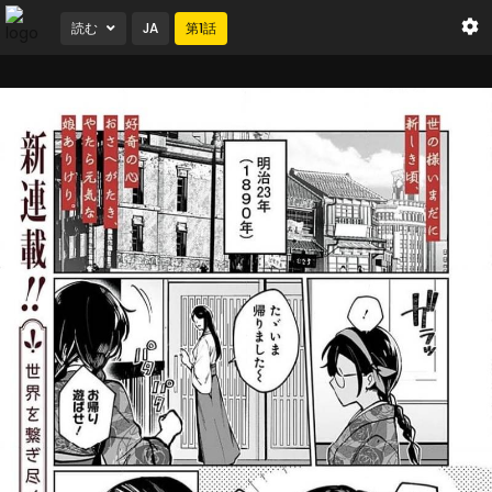
読む
JA
第
1
話