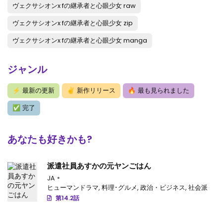
ヴェクサシオンx fの継承者と心眼少女 raw
ヴェクサシオンx fの継承者と心眼少女 zip
ヴェクサシオンx fの継承者と心眼少女 manga
ジャンル
⚡
最新の更新
✌
新作リリース
🔥
最も見られました
✅
完了
あなたも好きかも?
派遣社員あすかの元ヤンごはん
JA
ヒューマンドラマ
,
料理･グルメ
,
政治・ビジネス
,
社会派
第14.2話