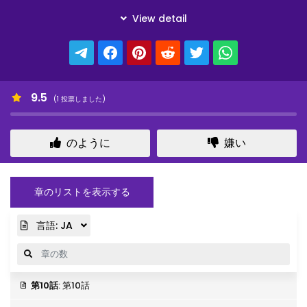
9.5
(
1
投票しました)
のように
嫌い
章のリストを表示する
言語:
JA
第10話
: 第10話