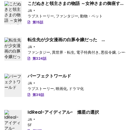
こだぬきと領主さまの物語 ～女神さまの御座す国
～
JA
ラブストーリー
,
ファンタジー
,
動物・ペット
第15話
転生先が少女漫画の白豚令嬢だった
reBoooot！
JA
ファンタジー
,
異世界・転生
,
電子特典付き
,
悪役令嬢
,
シーモ
第324話
パーフェクトワールド
JA
ラブストーリー
,
映画化
,
ドラマ化
第39話
IdReal-アイディアル- 燦星の選択
JA
SF