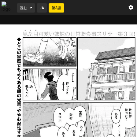
読む
JA
第
3
話