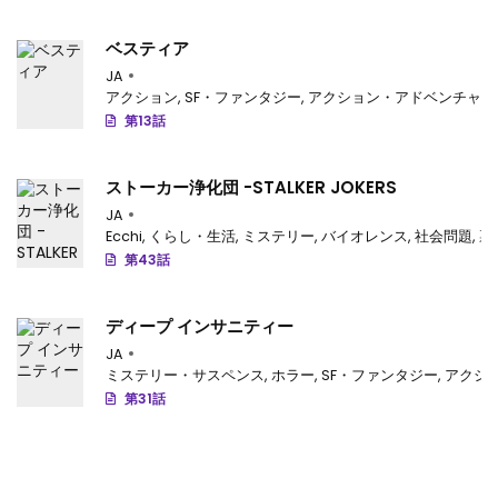
ベスティア
JA
アクション
,
SF・ファンタジー
,
アクション・アドベンチャー
第13話
ストーカー浄化団 -STALKER JOKERS
JA
Ecchi
,
くらし・生活
,
ミステリー
,
バイオレンス
,
社会問題
,
裏
第43話
ディープ インサニティー
JA
ミステリー・サスペンス
,
ホラー
,
SF・ファンタジー
,
アクシ
第31話