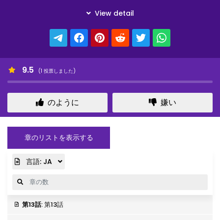
9.5
(
1
投票しました)
のように
嫌い
章のリストを表示する
言語:
JA
第13話
: 第13話