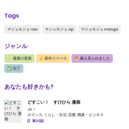
第1話
: 第1話
Tags
マジョモジョ raw
マジョモジョ zip
マジョモジョ manga
ジャンル
⚡
最新の更新
✌
新作リリース
🔥
最も見られました
✅
完了
あなたも好きかも?
どすこい！ すけひら 漫画
JA
ロマンス
,
くらし・生活
,
恋愛
,
職業・ビジネス
第30話