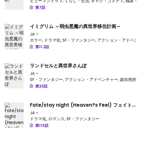
ヒューマンドラマ
,
くらし・生活
,
ギャグ・コメディ
,
職業・
第7話
イミグリム ～弱虫悪魔の異世界移住計画～
JA
ホラー
,
ドラマ化
,
SF・ファンタジー
,
アクション・アドベン
第11.2話
ランドセルと異世界さんぽ
JA
SF・ファンタジー
,
アクション・アドベンチャー
,
超自然的
,
第23話
Fate/stay night (Heaven?s Feel) フェイト/
ゼロ
JA
ドラマ化
,
ロマンス
,
SF・ファンタジー
第113話