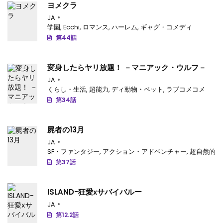
ヨメクラ
JA
学園
,
Ecchi
,
ロマンス
,
ハーレム
,
ギャグ・コメディ
第44話
変身したらヤリ放題！ －マニアック・ウルフ－
JA
くらし・生活
,
超能力
,
ディ動物・ペット
,
ラブコメコメ
第34話
屍者の13月
JA
SF・ファンタジー
,
アクション・アドベンチャー
,
超自然的
第37話
ISLAND-狂愛ⅹサバイバルー
JA
第12.2話