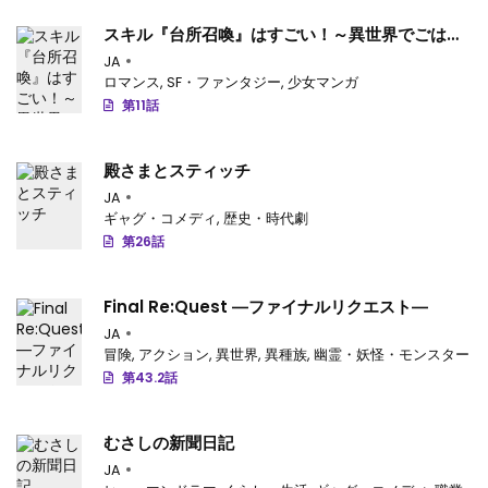
スキル『台所召喚』はすごい！～異世界でごはん
作ってポイントためます～
JA
ロマンス
,
SF・ファンタジー
,
少女マンガ
第11話
殿さまとスティッチ
JA
ギャグ・コメディ
,
歴史・時代劇
第26話
Final Re:Quest ―ファイナルリクエスト―
JA
冒険
,
アクション
,
異世界
,
異種族
,
幽霊・妖怪・モンスター
第43.2話
むさしの新聞日記
JA