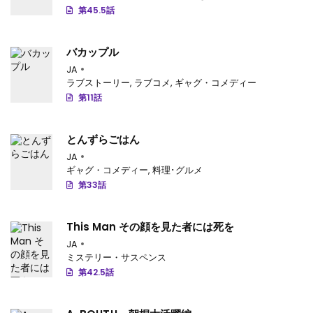
第325話
: 第325話
第45.5話
第324話
: 第324話
バカップル
第323話
: 第323話
JA
ラブストーリー
,
ラブコメ
,
ギャグ・コメディー
第322話
: 第322話
第11話
第321話
: 第321話
とんずらごはん
第320話
: 第320話
JA
ギャグ・コメディー
,
料理･グルメ
第319話
: 第319話
第33話
第318話
: 第318話
This Man その顔を見た者には死を
第317話
: 第317話
JA
ミステリー・サスペンス
第316話
: 第316話
第42.5話
第315話
: 第315話