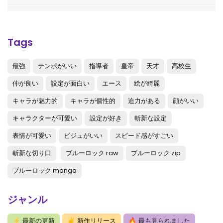
第345話
: 第345話
第344話
: 第344話
Tags
第343話
: 第343話
最強
テンポがいい
指導者
皇帝
天才
高校生
第342話
: 第342話
仲が良い
設定が面白い
エース
絵が綺麗
第341話
: 第341話
キャラが魅力的
キャラが個性的
迫力がある
顔がいい
第340.5話
: 第340.5話
キャラクターが可愛い
設定が好き
斬新な設定
第340話
: 第340話
表情が可愛い
ビジュがいい
スピード感がすごい
斬新な切り口
ブルーロック raw
ブルーロック zip
第339話
: 第339話
ブルーロック manga
第338話
: 第338話
第337話
: 第337話
ジャンル
第336話
: 第336話
⚡
最新の更新
✌
新作リリース
🔥
最も見られました