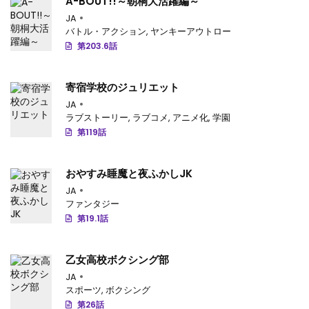
A-BOUT!!～朝桐大活躍編～
第314.5話
: 第314.5話
JA
バトル・アクション
,
ヤンキーアウトロー
第314話
: 第314話
第203.6話
第313話
: 第313話
寄宿学校のジュリエット
第312話
: 第312話
JA
第311話
: 第311話
ラブストーリー
,
ラブコメ
,
アニメ化
,
学園
第119話
第310話
: 第310話
第309話
: 第309話
おやすみ睡魔と夜ふかしJK
JA
第308話
: 第308話
ファンタジー
第19.1話
第307話
: 第307話
第306話
: 第306話
乙女高校ボクシング部
JA
第305話
: 第305話
スポーツ
,
ボクシング
第26話
第304話
: 第304話