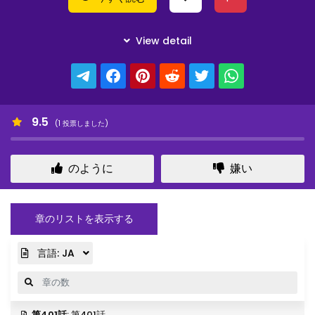
9.5
(
1
投票しました)
のように
嫌い
章のリストを表示する
言語:
JA
第401話
: 第401話