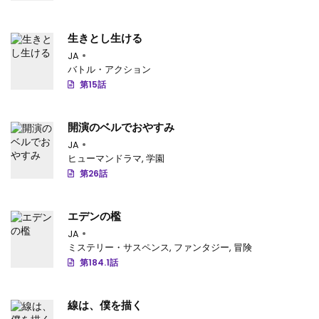
第303話
: 第303話
生きとし生ける
第302話
JA
: 第302話
バトル・アクション
第301話
: 第301話
第15話
第300話
: 第300話
開演のベルでおやすみ
第299話
: 第299話
JA
ヒューマンドラマ
,
学園
第298話
: 第298話
第26話
第297話
: 第297話
エデンの檻
第296話
: 第296話
JA
ミステリー・サスペンス
,
ファンタジー
,
冒険
第295話
: 第295話
第184.1話
第294話
: 第294話
線は、僕を描く
第293話
: 第293話