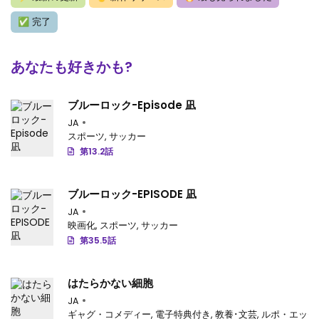
第335話
: 第335話
✅
完了
第334話
: 第334話
あなたも好きかも?
第333話
: 第333話
第332話
: 第332話
ブルーロック-Episode 凪
JA
第331話
: 第331話
スポーツ
,
サッカー
第13.2話
第330話
: 第330話
第329話
: 第329話
ブルーロック-EPISODE 凪
JA
第328話
: 第328話
映画化
,
スポーツ
,
サッカー
第35.5話
第327.5話
: 第327.5話
第327話
: 第327話
はたらかない細胞
第326話
JA
: 第326話
ギャグ・コメディー
,
電子特典付き
,
教養･文芸
,
ルポ・エッセ