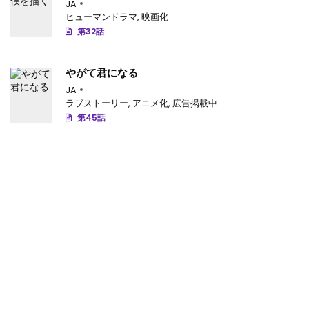
JA
ヒューマンドラマ
,
映画化
第292話
: 第292話
第32話
第291話
: 第291話
やがて君になる
第290話
: 第290話
JA
ラブストーリー
,
アニメ化
,
広告掲載中
第289話
: 第289話
第45話
第288.2話
: 第288.2話
第288話
: 第288話
第287話
: 第287話
第286話
: 第286話
第285話
: 第285話
第284話
: 第284話
第283話
: 第283話