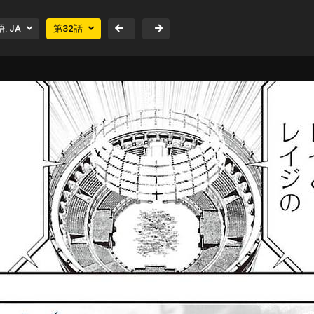
語:
JA
第
32
話