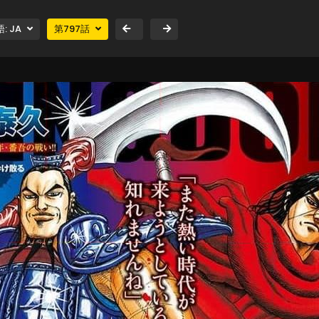
語:
JA
第
797
話