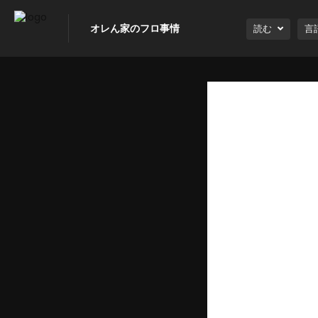
オレん家のフロ事情
読む
言