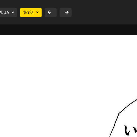
語:
JA
第
3
話