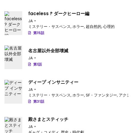
faceless ? ダークヒーロー編
JA
ミステリー・サスペンス
,
ホラー
,
超自然的
,
心理的
第15話
名古屋以外全部壊滅
JA
第1話
ディープ インサニティー
JA
ミステリー・サスペンス
,
ホラー
,
SF・ファンタジー
,
アクシ
第31話
殿さまとスティッチ
JA
ギャグ・コメディ
,
歴史・時代劇