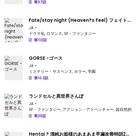
第37話
Fate/stay night (Heaven?s Feel) フェイト/
ゼロ
JA
ドラマ化
,
ロマンス
,
SF・ファンタジー
第113話
GORSE -ゴース
JA
ミステリー・サスペンス
,
ホラー
,
学園
第10.2話
ランドセルと異世界さんぽ
JA
SF・ファンタジー
,
アクション・アドベンチャー
,
超自然的
,
第23話
Hentai ? 清純お姫様のあまあま早漏改善特訓2