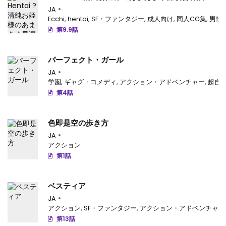
(甘城ブリリアントパーク)
JA
Ecchi
,
hentai
,
SF・ファンタジー
,
成人向け
,
同人CG集
,
男性
第9.9話
パーフェクト・ガール
JA
学園
,
ギャグ・コメディ
,
アクション・アドベンチャー
,
超自
第4話
色即是空の歩き方
JA
アクション
第1話
ベスティア
JA
アクション
,
SF・ファンタジー
,
アクション・アドベンチャー
第13話