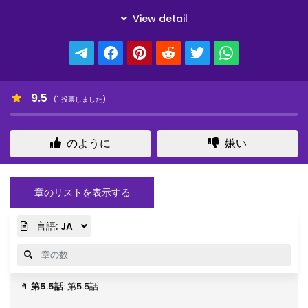
9.5
(
1
投票しました)
のように
嫌い
章のリストを表示する
言語:
JA
第5.5話
: 第5.5話