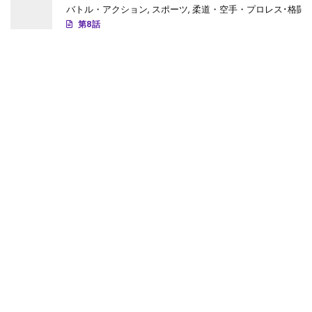
第13話
: 第13話
バトル・アクション
,
スポーツ
,
柔道・空手・プロレス･格闘
第8話
第12話
: 第12話
第11話
: 第11話
第10話
: 第10話
第9話
: 第9話
第8話
: 第8話
第7話
: 第7話
第6話
: 第6話
第5話
: 第5話
第4話
: 第4話
第3話
: 第3話
第2話
: 第2話