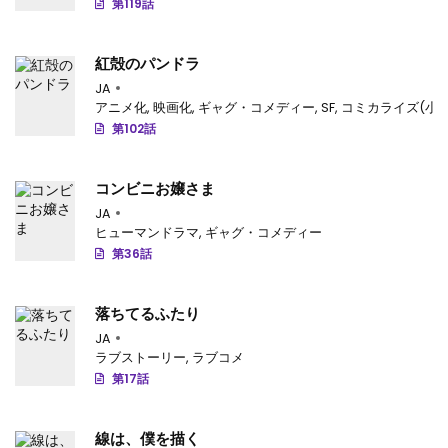
第119話
第46話
: 第46話
紅殻のパンドラ
第45話
: 第45話
JA
第44話
: 第44話
アニメ化
,
映画化
,
ギャグ・コメディー
,
SF
,
コミカライズ(小
第102話
第43話
: 第43話
第42話
: 第42話
コンビニお嬢さま
JA
第41話
: 第41話
ヒューマンドラマ
,
ギャグ・コメディー
第36話
第40話
: 第40話
第39話
: 第39話
落ちてるふたり
JA
第38話
: 第38話
ラブストーリー
,
ラブコメ
第17話
第37話
: 第37話
第36話
: 第36話
線は、僕を描く