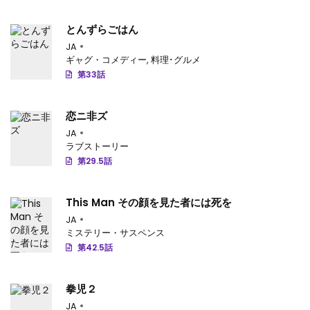
第24話
: 第24話
とんずらごはん
第23話
: 第23話
JA
ギャグ・コメディー
,
料理･グルメ
第22話
: 第22話
第33話
第21話
: 第21話
恋ニ非ズ
第20話
: 第20話
JA
第19話
: 第19話
ラブストーリー
第29.5話
第18話
: 第18話
第17話
: 第17話
This Man その顔を見た者には死を
JA
第16話
: 第16話
ミステリー・サスペンス
第42.5話
第15話
: 第15話
第14話
: 第14話
拳児２
JA