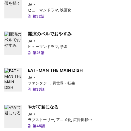
第35話
: 第35話
JA
ヒューマンドラマ
,
映画化
第34話
: 第34話
第32話
第33話
: 第33話
開演のベルでおやすみ
第32話
: 第32話
JA
ヒューマンドラマ
,
学園
第31話
: 第31話
第26話
第30話
: 第30話
EAT-MAN THE MAIN DISH
第29話
: 第29話
JA
ファンタジー
,
異世界・転生
第28話
: 第28話
第33話
第27話
: 第27話
やがて君になる
第26話
: 第26話
JA
ラブストーリー
,
アニメ化
,
広告掲載中
第25話
: 第25話
第45話