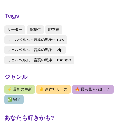
第69話
: 第69話
第68話
: 第68話
Tags
第67話
: 第67話
リーダー
高校生
脚本家
第66話
: 第66話
ウェルベルム－言葉の戦争－ raw
第65話
: 第65話
ウェルベルム－言葉の戦争－ zip
第64話
: 第64話
ウェルベルム－言葉の戦争－ manga
第63話
: 第63話
ジャンル
第62話
: 第62話
⚡
最新の更新
✌
新作リリース
🔥
最も見られました
第61話
: 第61話
✅
完了
第60話
: 第60話
第59話
: 第59話
あなたも好きかも?
第58話
: 第58話