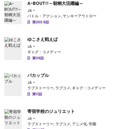
A-BOUT!!～朝桐大活躍編～
第57話
: 第57話
JA
バトル・アクション
,
ヤンキーアウトロー
第56話
: 第56話
第203.6話
第55話
: 第55話
ゆこさえ戦えば
第54話
: 第54話
JA
ギャグ・コメディー
第53話
: 第53話
第39話
第52話
: 第52話
バカップル
第51話
: 第51話
JA
ラブストーリー
,
ラブコメ
,
ギャグ・コメディー
第50話
: 第50話
第11話
第49話
: 第49話
寄宿学校のジュリエット
第48話
: 第48話
JA
ラブストーリー
,
ラブコメ
,
アニメ化
,
学園
第47話
: 第47話