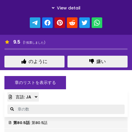
9.5
(
1
投票しました)
のように
嫌い
章のリストを表示する
言語:
JA
第80.5話
: 第80.5話