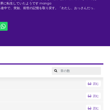
世界に転生していたようです manga
る途中で、突如、前世の記憶を取り戻す。「わたし、おっさんだっ
30代の研究者であり、孤児として転生していたのだった！そして、
前世の科学的知識を駆使してひとり過酷な異世界を生き抜いていく。
読む
読む
読む