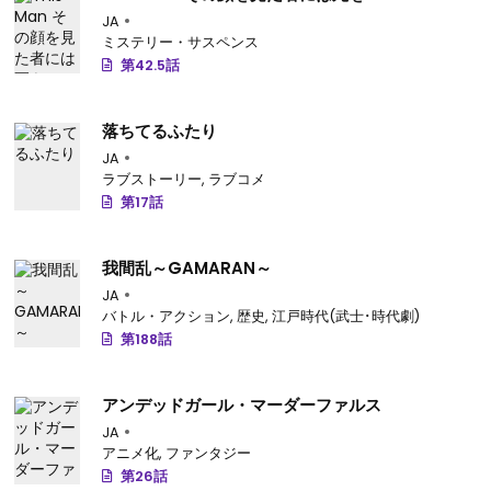
JA
ミステリー・サスペンス
第42.5話
落ちてるふたり
JA
ラブストーリー
,
ラブコメ
第17話
我間乱～GAMARAN～
JA
バトル・アクション
,
歴史
,
江戸時代(武士･時代劇)
第188話
アンデッドガール・マーダーファルス
JA
アニメ化
,
ファンタジー
第26話