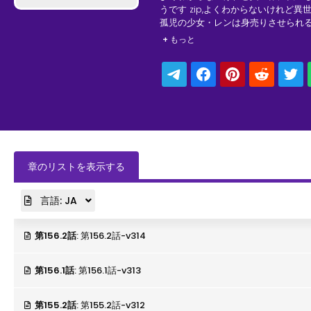
うです zip,よくわからないけれど異
孤児の少女・レンは身売りさせられ
た！」そう、レンの前世は事故死した
+ もっと
その身に秘められた魔法の才能と、
異世界サバイバル、開幕！
章のリストを表示する
言語:
JA
第156.2話
: 第156.2話-v314
第156.1話
: 第156.1話-v313
第155.2話
: 第155.2話-v312