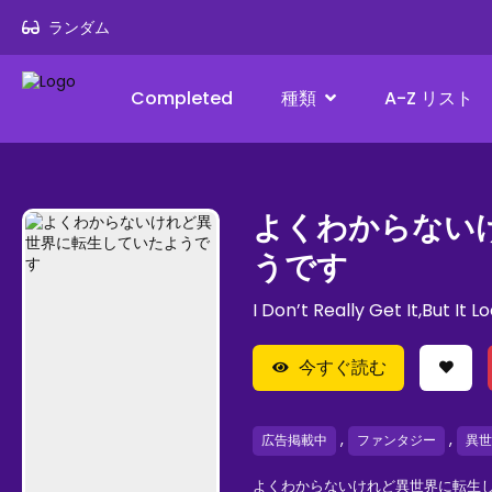
ランダム
Completed
種類
A-Z リスト
よくわからない
うです
I Don’t Really Get It,But It
今すぐ読む
,
,
広告掲載中
ファンタジー
異世
よくわからないけれど異世界に転生し