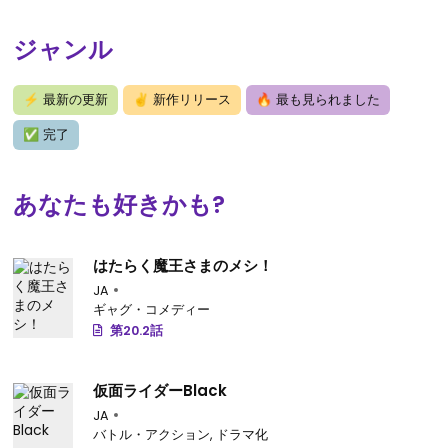
ジャンル
⚡
最新の更新
✌
新作リリース
🔥
最も見られました
✅
完了
あなたも好きかも?
はたらく魔王さまのメシ！
JA
ギャグ・コメディー
第20.2話
仮面ライダーBlack
JA
バトル・アクション
,
ドラマ化