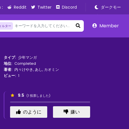
 :
Reddit
Twitter
Discord
ダークモー
ド
Member
ィルター
タイプ:
少年マンガ
地位:
Completed
著者:
内々けやき
,
あし
,
カオミン
ビュー:
1
9.5
(
1
投票しました)
のように
嫌い