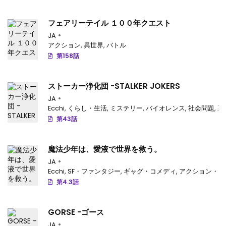
第18話
: 第18話
フェアリーテイル １００年クエスト
第17話
: 第17話
JA
アクション
,
異世界
,
バトル
第16話
: 第16話
第158話
第15.5話
: 第15.5話
ストーカー浄化団 -STALKER JOKERS
第15話
: 第15話
JA
Ecchi
,
くらし・生活
,
ミステリー
,
バイオレンス
,
社会問題
,
裏
第14話
: 第14話
第43話
第13話
: 第13話
魔法少年は、愛液で世界を救う。
第12話
: 第12話
JA
第11話
: 第11話
Ecchi
,
SF・ファンタジー
,
ギャグ・コメディ
,
アクション・ア
第4.3話
第10話
: 第10話
第9話
: 第9話
GORSE -ゴース
JA