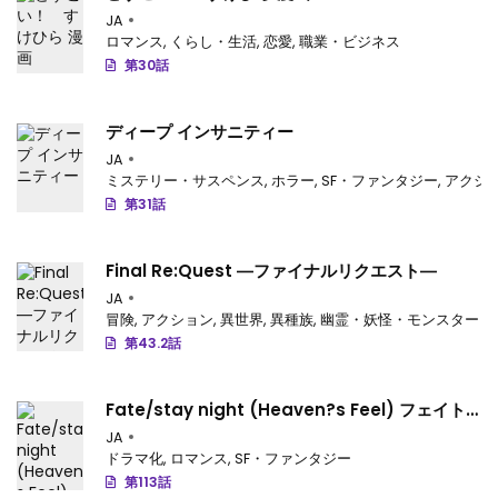
JA
第27.5話
: 第27.5話
ロマンス
,
くらし・生活
,
恋愛
,
職業・ビジネス
第30話
第27話
: 第27話
第26話
: 第26話
ディープ インサニティー
第25話
: 第25話
JA
ミステリー・サスペンス
,
ホラー
,
SF・ファンタジー
,
アクシ
第24話
: 第24話
第31話
第23話
: 第23話
Final Re:Quest ―ファイナルリクエスト―
第22話
: 第22話
JA
冒険
,
アクション
,
異世界
,
異種族
,
幽霊・妖怪・モンスター
第21.5話
: 第21.5話
第43.2話
第21話
: 第21話
Fate/stay night (Heaven?s Feel) フェイト/
第20話
: 第20話
ゼロ
JA
ドラマ化
,
ロマンス
,
SF・ファンタジー
第19話
: 第19話
第113話