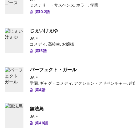
第8話
: 第8話
ミステリー・サスペンス
,
ホラー
,
学園
第10.2話
第7話
: 第7話
第6話
: 第6話
じぇいけぇゆ
JA
第5話
: 第5話
コメディ
,
高校生
,
お嬢様
第15話
第4話
: 第4話
第3話
: 第3話
パーフェクト・ガール
第2話
: 第2話
JA
学園
,
ギャグ・コメディ
,
アクション・アドベンチャー
,
超自
第1話
: 第1話
第4話
無法鳥
JA
第48話