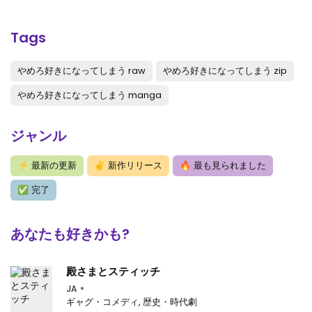
第49話
: 第49話
第48話
: 第48話
Tags
第47話
: 第47話
やめろ好きになってしまう raw
やめろ好きになってしまう zip
第46話
: 第46話
やめろ好きになってしまう manga
第45話
: 第45話
ジャンル
第44話
: 第44話
⚡
最新の更新
✌
新作リリース
🔥
最も見られました
第43話
: 第43話
✅
完了
第42話
: 第42話
第41話
: 第41話
あなたも好きかも?
第40話
: 第40話
殿さまとスティッチ
第39話
: 第39話
JA
ギャグ・コメディ
,
歴史・時代劇
第38話
: 第38話