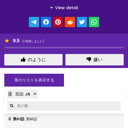
9.5
(
1
投票しました)
のように
嫌い
章のリストを表示する
言語:
JA
第61話
: 第61話