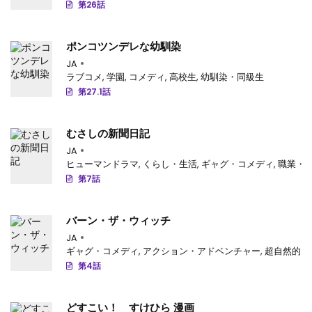
第26話
第37話
: 第37話
ポンコツンデレな幼馴染
第36話
: 第36話
JA
ラブコメ
,
学園
,
コメディ
,
高校生
,
幼馴染・同級生
第35話
: 第35話
第27.1話
第34話
: 第34話
むさしの新聞日記
第33話
: 第33話
JA
第32話
: 第32話
ヒューマンドラマ
,
くらし・生活
,
ギャグ・コメディ
,
職業・
第7話
第31話
: 第31話
第30話
: 第30話
バーン・ザ・ウィッチ
JA
第29話
: 第29話
ギャグ・コメディ
,
アクション・アドベンチャー
,
超自然的
第4話
第28話
: 第28話
第27.8話
: 第27.8話
どすこい！ すけひら 漫画