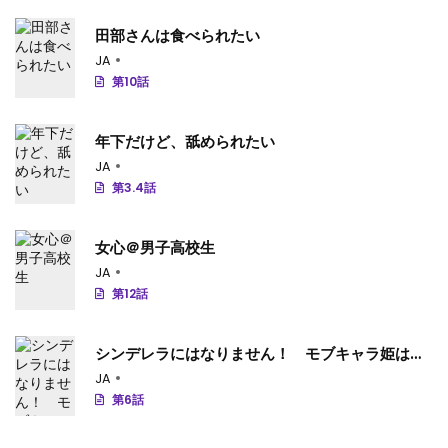
田部さんは食べられたい
JA
第10話
年下だけど、舐められたい
JA
第3.4話
女心＠男子高校生
JA
第12話
シンデレラにはなりません！ モブキャラ姫は淫
らな悪魔に魅入られて
JA
第6話