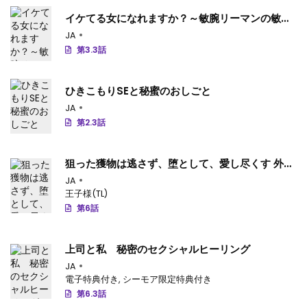
イケてる女になれますか？～敏腕リーマンの敏感
処女エロ開発～
JA
第3.3話
ひきこもりSEと秘蜜のおしごと
JA
第2.3話
狙った獲物は逃さず、堕として、愛し尽くす 外国
人彼のみだらな愛撫に溶かされて…
JA
王子様(TL)
第6話
上司と私 秘密のセクシャルヒーリング
JA
電子特典付き
,
シーモア限定特典付き
第6.3話