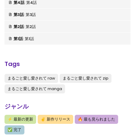
第4話
: 第4話
第3話
: 第3話
第2話
: 第2話
第1話
: 第1話
Tags
まるごと愛し愛されて raw
まるごと愛し愛されて zip
まるごと愛し愛されて manga
ジャンル
⚡
最新の更新
✌
新作リリース
🔥
最も見られました
✅
完了