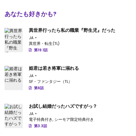
あなたも好きかも?
異世界行ったら私の職業『野生児』だった
JA
異世界・転生(TL)
第19.1話
姫君は若き将軍に溺れる
JA
SF・ファンタジー（TL）
第6話
お試し結婚だったハズですがっ？
JA
電子特典付き
,
シーモア限定特典付き
第3.3話