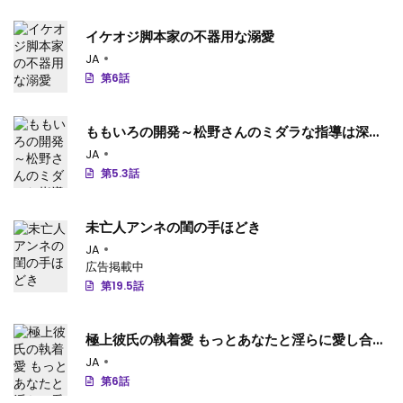
イケオジ脚本家の不器用な溺愛
JA
第6話
ももいろの開発～松野さんのミダラな指導は深夜
まで～
JA
第5.3話
未亡人アンネの閨の手ほどき
JA
広告掲載中
第19.5話
極上彼氏の執着愛 もっとあなたと淫らに愛し合い
たい…
JA
第6話