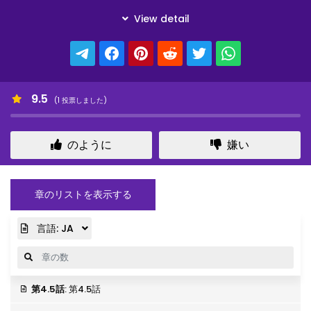
9.5
(
1
投票しました)
のように
嫌い
章のリストを表示する
言語:
JA
第4.5話
: 第4.5話