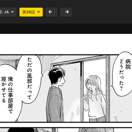
語:
JA
第
20
話