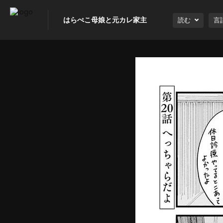
はらぺこ母娘と元カレ家主
読む
言