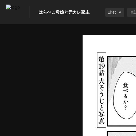
はらぺこ母娘と元カレ家主
読む
言